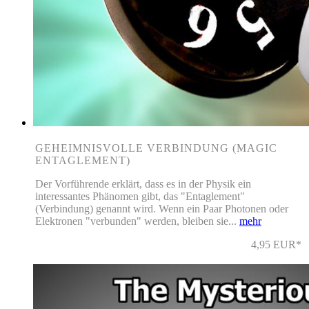
GEHEIMNISVOLLE VERBINDUNG (MAGIC
ENTAGLEMENT)
Der Vorführende erklärt, dass es in der Physik ein
interessantes Phänomen gibt, das "Entaglement"
(Verbindung) genannt wird. Wenn ein Paar Photonen oder
Elektronen "verbunden" werden, bleiben sie...
mehr
4,95 EUR*