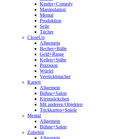
Kinder+Comedy
Manipulation
Mental
Produktion
Seile
Tücher
CloseUp
Allgemein
Becher+Bälle
Geld+Ringe
Kellen+Stäbe
Präzision
Würfel
Verrücktmacher
Karten
Allgemein
Bühne+Salon
Kleinpäckchen
Mit anderen Objekten
Trickkarten+Spiele
Mental
Allgemein
Bühne+Salon
Zubehör
Allgemein