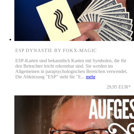
ESP DYNASTIE BY FOKX-MAGIC
ESP-Karten sind bekanntlich Karten mit Symbolen, die für
den Betrachter leicht erkennbar sind. Sie werden im
Allgemeinen in parapsychologischen Bereichen verwendet.
Die Abkürzung "ESP" steht für "E...
mehr
29,95 EUR*