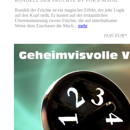
RONDELL DER FRÜCHTE BY FOKX-MAGIC
Rondell der Früchte ist ein magischer Effekt, der jede Logik
auf den Kopf stellt. Er basiert auf der erstaunlichen
Übereinstimmung zweier Früchte, die auf unterhaltsame
Weise dem Zuschauer die Mach...
mehr
19,95 EUR*