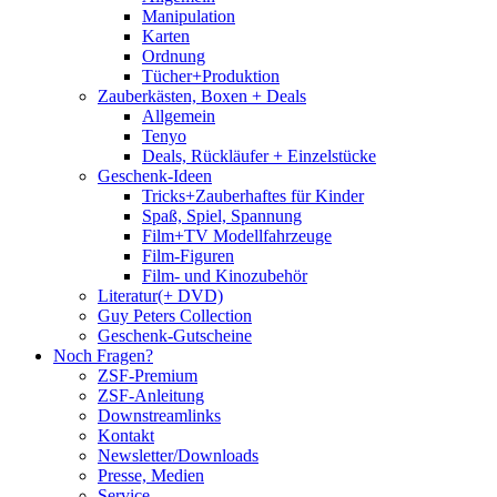
Manipulation
Karten
Ordnung
Tücher+Produktion
Zauberkästen, Boxen + Deals
Allgemein
Tenyo
Deals, Rückläufer + Einzelstücke
Geschenk-Ideen
Tricks+Zauberhaftes für Kinder
Spaß, Spiel, Spannung
Film+TV Modellfahrzeuge
Film-Figuren
Film- und Kinozubehör
Literatur(+ DVD)
Guy Peters Collection
Geschenk-Gutscheine
Noch Fragen?
ZSF-Premium
ZSF-Anleitung
Downstreamlinks
Kontakt
Newsletter/Downloads
Presse, Medien
Service