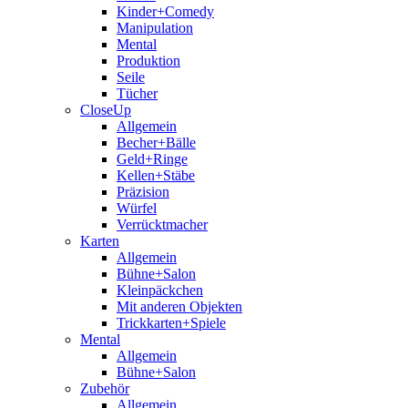
Kinder+Comedy
Manipulation
Mental
Produktion
Seile
Tücher
CloseUp
Allgemein
Becher+Bälle
Geld+Ringe
Kellen+Stäbe
Präzision
Würfel
Verrücktmacher
Karten
Allgemein
Bühne+Salon
Kleinpäckchen
Mit anderen Objekten
Trickkarten+Spiele
Mental
Allgemein
Bühne+Salon
Zubehör
Allgemein