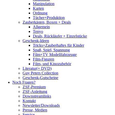
Manipulation
Karten
Ordnung
Tücher+Produktion
Zauberkästen, Boxen + Deals
Allgemein
Tenyo
Deals, Rückläufer + Einzelstücke
Geschenk-Ideen
Tricks+Zauberhaftes für Kinder
Spaß, Spiel, Spannung
Film+TV Modellfahrzeuge
Film-Figuren
Film- und Kinozubehör
Literatur(+ DVD)
Guy Peters Collection
Geschenk-Gutscheine
Noch Fragen?
ZSF-Premium
ZSF-Anleitung
Downstreamlinks
Kontakt
Newsletter/Downloads
Presse, Medien
Service