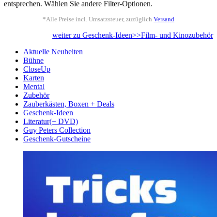
entsprechen. Wählen Sie andere Filter-Optionen.
*Alle Preise incl. Umsatzsteuer, zuzüglich
Versand
weiter zu Geschenk-Ideen>>Film- und Kinozubehör
Aktuelle Neuheiten
Bühne
CloseUp
Karten
Mental
Zubehör
Zauberkästen, Boxen + Deals
Geschenk-Ideen
Literatur(+ DVD)
Guy Peters Collection
Geschenk-Gutscheine