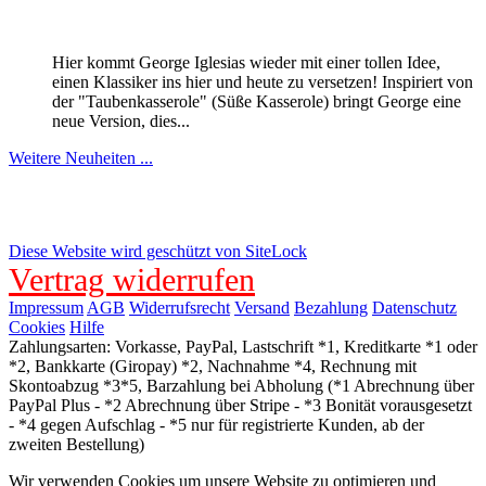
Hier kommt George Iglesias wieder mit einer tollen Idee,
einen Klassiker ins hier und heute zu versetzen! Inspiriert von
der "Taubenkasserole" (Süße Kasserole) bringt George eine
neue Version, dies...
Weitere Neuheiten ...
Diese Website wird geschützt von SiteLock
Vertrag widerrufen
Impressum
AGB
Widerrufsrecht
Versand
Bezahlung
Datenschutz
Cookies
Hilfe
Zahlungsarten: Vorkasse, PayPal, Lastschrift *1, Kreditkarte *1 oder
*2, Bankkarte (Giropay) *2, Nachnahme *4, Rechnung mit
Skontoabzug *3*5, Barzahlung bei Abholung (*1 Abrechnung über
PayPal Plus - *2 Abrechnung über Stripe - *3 Bonität vorausgesetzt
- *4 gegen Aufschlag - *5 nur für registrierte Kunden, ab der
zweiten Bestellung)
Wir verwenden Cookies um unsere Website zu optimieren und