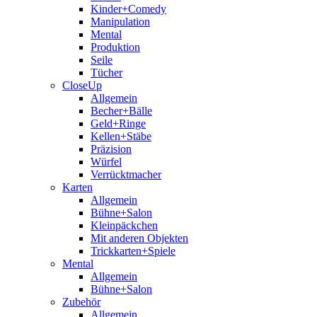
Kinder+Comedy
Manipulation
Mental
Produktion
Seile
Tücher
CloseUp
Allgemein
Becher+Bälle
Geld+Ringe
Kellen+Stäbe
Präzision
Würfel
Verrücktmacher
Karten
Allgemein
Bühne+Salon
Kleinpäckchen
Mit anderen Objekten
Trickkarten+Spiele
Mental
Allgemein
Bühne+Salon
Zubehör
Allgemein