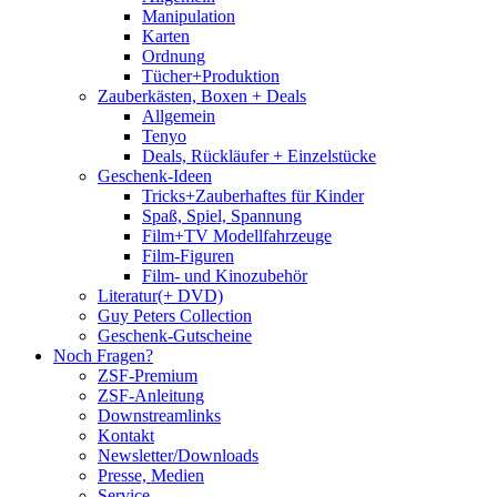
Manipulation
Karten
Ordnung
Tücher+Produktion
Zauberkästen, Boxen + Deals
Allgemein
Tenyo
Deals, Rückläufer + Einzelstücke
Geschenk-Ideen
Tricks+Zauberhaftes für Kinder
Spaß, Spiel, Spannung
Film+TV Modellfahrzeuge
Film-Figuren
Film- und Kinozubehör
Literatur(+ DVD)
Guy Peters Collection
Geschenk-Gutscheine
Noch Fragen?
ZSF-Premium
ZSF-Anleitung
Downstreamlinks
Kontakt
Newsletter/Downloads
Presse, Medien
Service