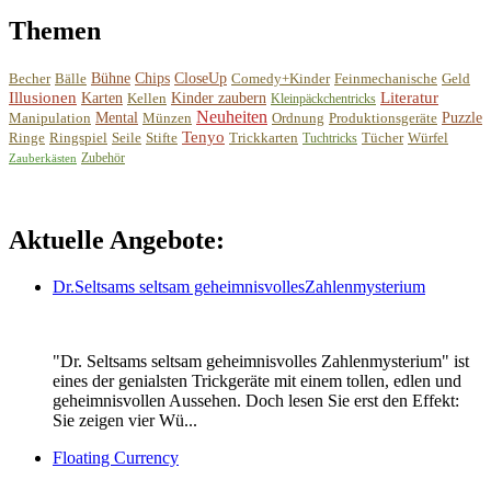
Themen
Becher
Bälle
Bühne
Chips
CloseUp
Comedy+Kinder
Feinmechanische
Geld
Illusionen
Literatur
Karten
Kellen
Kinder zaubern
Kleinpäckchentricks
Neuheiten
Manipulation
Mental
Münzen
Ordnung
Produktionsgeräte
Puzzle
Tenyo
Ringe
Ringspiel
Seile
Stifte
Trickkarten
Tücher
Würfel
Tuchtricks
Zubehör
Zauberkästen
Aktuelle Angebote:
Dr.Seltsams seltsam geheimnisvollesZahlenmysterium
"Dr. Seltsams seltsam geheimnisvolles Zahlenmysterium" ist
eines der genialsten Trickgeräte mit einem tollen, edlen und
geheimnisvollen Aussehen. Doch lesen Sie erst den Effekt:
Sie zeigen vier Wü...
Floating Currency