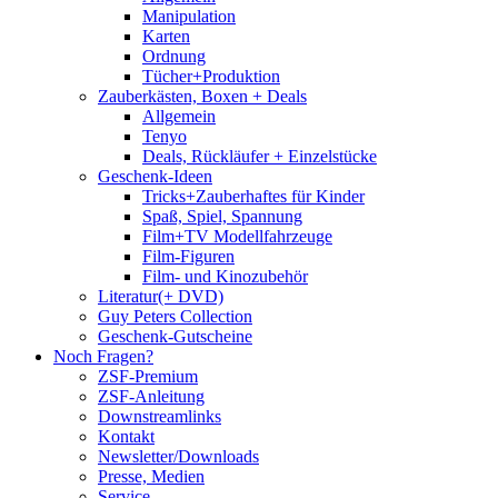
Manipulation
Karten
Ordnung
Tücher+Produktion
Zauberkästen, Boxen + Deals
Allgemein
Tenyo
Deals, Rückläufer + Einzelstücke
Geschenk-Ideen
Tricks+Zauberhaftes für Kinder
Spaß, Spiel, Spannung
Film+TV Modellfahrzeuge
Film-Figuren
Film- und Kinozubehör
Literatur(+ DVD)
Guy Peters Collection
Geschenk-Gutscheine
Noch Fragen?
ZSF-Premium
ZSF-Anleitung
Downstreamlinks
Kontakt
Newsletter/Downloads
Presse, Medien
Service