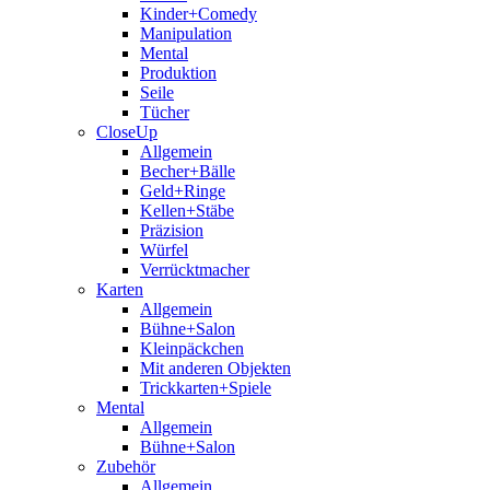
Kinder+Comedy
Manipulation
Mental
Produktion
Seile
Tücher
CloseUp
Allgemein
Becher+Bälle
Geld+Ringe
Kellen+Stäbe
Präzision
Würfel
Verrücktmacher
Karten
Allgemein
Bühne+Salon
Kleinpäckchen
Mit anderen Objekten
Trickkarten+Spiele
Mental
Allgemein
Bühne+Salon
Zubehör
Allgemein