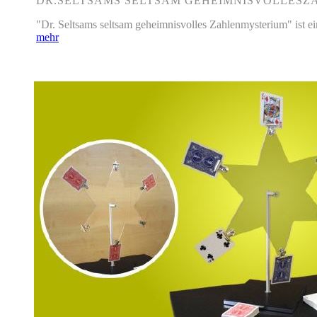
DR.SELTSAMS SELTSAM GEHEIMNISVOLLES
"Dr. Seltsams seltsam geheimnisvolles Zahlenmysterium" ist ein
mehr