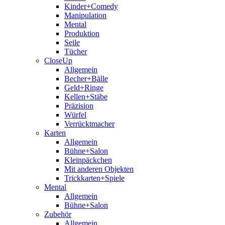
Kinder+Comedy
Manipulation
Mental
Produktion
Seile
Tücher
CloseUp
Allgemein
Becher+Bälle
Geld+Ringe
Kellen+Stäbe
Präzision
Würfel
Verrücktmacher
Karten
Allgemein
Bühne+Salon
Kleinpäckchen
Mit anderen Objekten
Trickkarten+Spiele
Mental
Allgemein
Bühne+Salon
Zubehör
Allgemein