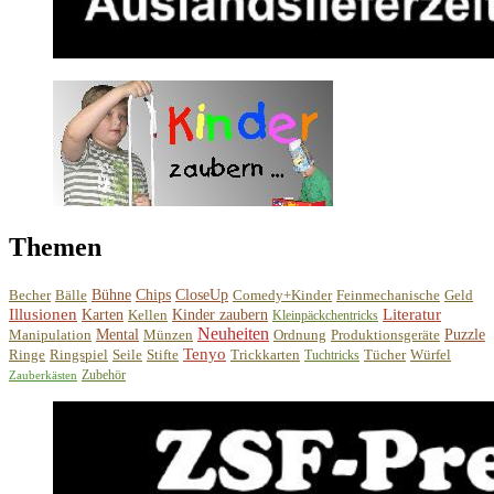
Themen
Becher
Bälle
Bühne
Chips
CloseUp
Comedy+Kinder
Feinmechanische
Geld
Illusionen
Literatur
Karten
Kellen
Kinder zaubern
Kleinpäckchentricks
Neuheiten
Manipulation
Mental
Münzen
Ordnung
Produktionsgeräte
Puzzle
Tenyo
Ringe
Ringspiel
Seile
Stifte
Trickkarten
Tücher
Würfel
Tuchtricks
Zubehör
Zauberkästen