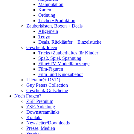
Manipulation
Karten
Ordnung
Tücher+Produktion
Zauberkästen, Boxen + Deals
Allgemein
Tenyo
Deals, Rückläufer + Einzelstücke
Geschenk-Ideen
Tricks+Zauberhaftes für Kinder
Spaß, Spiel, Spannung
Film+TV Modellfahrzeuge
Film-Figuren
Film- und Kinozubehör
Literatur(+ DVD)
Guy Peters Collection
Geschenk-Gutscheine
Noch Fragen?
ZSF-Premium
ZSF-Anleitung
Downstreamlinks
Kontakt
Newsletter/Downloads
Presse, Medien
Service