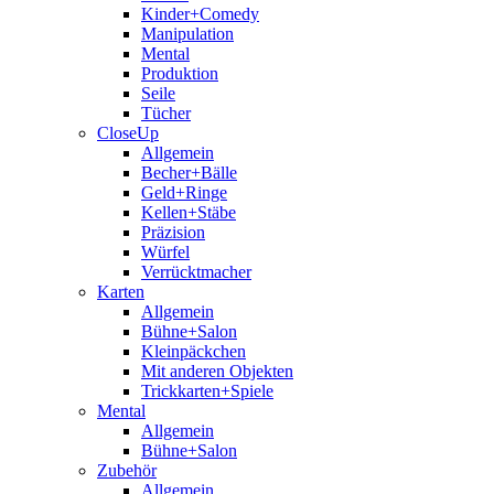
Kinder+Comedy
Manipulation
Mental
Produktion
Seile
Tücher
CloseUp
Allgemein
Becher+Bälle
Geld+Ringe
Kellen+Stäbe
Präzision
Würfel
Verrücktmacher
Karten
Allgemein
Bühne+Salon
Kleinpäckchen
Mit anderen Objekten
Trickkarten+Spiele
Mental
Allgemein
Bühne+Salon
Zubehör
Allgemein