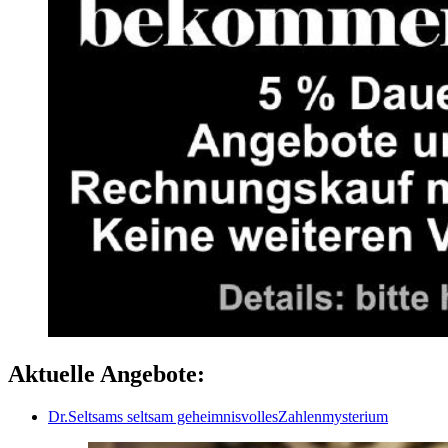
Aktuelle Angebote:
Dr.Seltsams seltsam geheimnisvollesZahlenmysterium