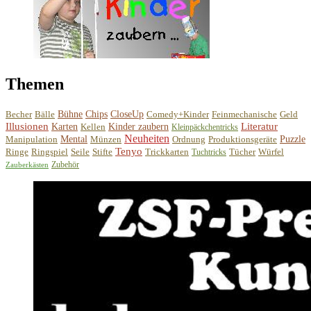
Themen
Becher
Bälle
Bühne
Chips
CloseUp
Comedy+Kinder
Feinmechanische
Geld
Illusionen
Literatur
Karten
Kellen
Kinder zaubern
Kleinpäckchentricks
Neuheiten
Manipulation
Mental
Münzen
Ordnung
Produktionsgeräte
Puzzle
Tenyo
Ringe
Ringspiel
Seile
Stifte
Trickkarten
Tücher
Würfel
Tuchtricks
Zubehör
Zauberkästen