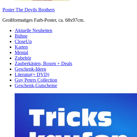
Poster The Devils Brothers
Großformatiges Farb-Poster, ca. 68x97cm.
Aktuelle Neuheiten
Bühne
CloseUp
Karten
Mental
Zubehör
Zauberkästen, Boxen + Deals
Geschenk-Ideen
Literatur(+ DVD)
Guy Peters Collection
Geschenk-Gutscheine