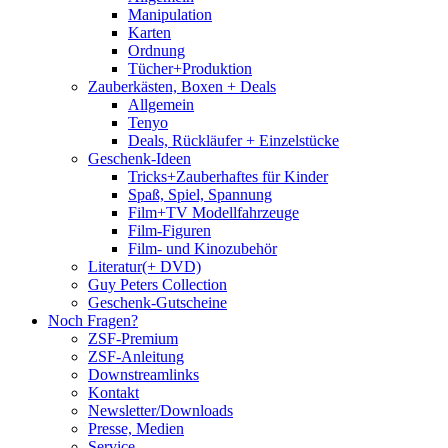
Manipulation
Karten
Ordnung
Tücher+Produktion
Zauberkästen, Boxen + Deals
Allgemein
Tenyo
Deals, Rückläufer + Einzelstücke
Geschenk-Ideen
Tricks+Zauberhaftes für Kinder
Spaß, Spiel, Spannung
Film+TV Modellfahrzeuge
Film-Figuren
Film- und Kinozubehör
Literatur(+ DVD)
Guy Peters Collection
Geschenk-Gutscheine
Noch Fragen?
ZSF-Premium
ZSF-Anleitung
Downstreamlinks
Kontakt
Newsletter/Downloads
Presse, Medien
Service