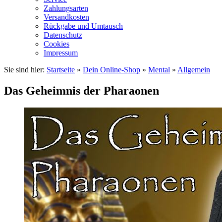
Zahlungsarten
Versandkosten
Rückgabe und Umtausch
Datenschutz
Cookies
Impressum
Sie sind hier:
Startseite
»
Dein Online-Shop
»
Mental
»
Allgemein
Das Geheimnis der Pharaonen