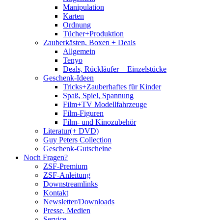
Manipulation
Karten
Ordnung
Tücher+Produktion
Zauberkästen, Boxen + Deals
Allgemein
Tenyo
Deals, Rückläufer + Einzelstücke
Geschenk-Ideen
Tricks+Zauberhaftes für Kinder
Spaß, Spiel, Spannung
Film+TV Modellfahrzeuge
Film-Figuren
Film- und Kinozubehör
Literatur(+ DVD)
Guy Peters Collection
Geschenk-Gutscheine
Noch Fragen?
ZSF-Premium
ZSF-Anleitung
Downstreamlinks
Kontakt
Newsletter/Downloads
Presse, Medien
Service