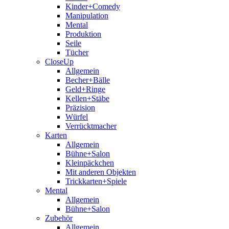
Kinder+Comedy
Manipulation
Mental
Produktion
Seile
Tücher
CloseUp
Allgemein
Becher+Bälle
Geld+Ringe
Kellen+Stäbe
Präzision
Würfel
Verrücktmacher
Karten
Allgemein
Bühne+Salon
Kleinpäckchen
Mit anderen Objekten
Trickkarten+Spiele
Mental
Allgemein
Bühne+Salon
Zubehör
Allgemein