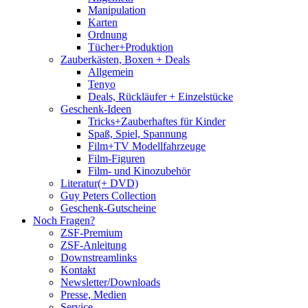
Manipulation
Karten
Ordnung
Tücher+Produktion
Zauberkästen, Boxen + Deals
Allgemein
Tenyo
Deals, Rückläufer + Einzelstücke
Geschenk-Ideen
Tricks+Zauberhaftes für Kinder
Spaß, Spiel, Spannung
Film+TV Modellfahrzeuge
Film-Figuren
Film- und Kinozubehör
Literatur(+ DVD)
Guy Peters Collection
Geschenk-Gutscheine
Noch Fragen?
ZSF-Premium
ZSF-Anleitung
Downstreamlinks
Kontakt
Newsletter/Downloads
Presse, Medien
Service