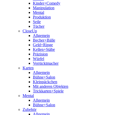
Kinder+Comedy
Manipulation
Mental
Produktion
Seile
Tücher
CloseUp
Allgemein
Becher+Bälle
Geld+Ringe
Kellen+Stäbe
Präzision
Würfel
Verrücktmacher
Karten
Allgemein
Bühne+Salon
Kleinpäckchen
Mit anderen Objekten
Trickkarten+Spiele
Mental
Allgemein
Bühne+Salon
Zubehör
Allgemein