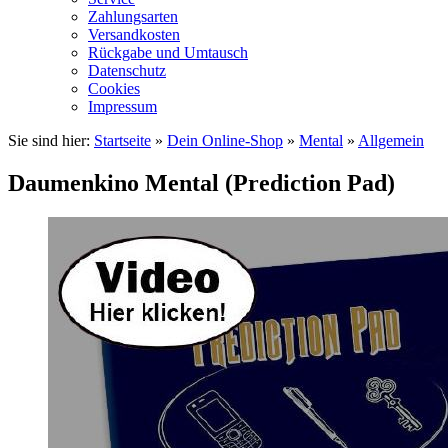
Zahlungsarten
Versandkosten
Rückgabe und Umtausch
Datenschutz
Cookies
Impressum
Sie sind hier:
Startseite
»
Dein Online-Shop
»
Mental
»
Allgemein
Daumenkino Mental (Prediction Pad)