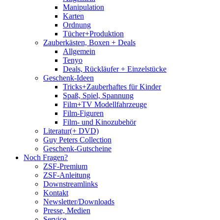
Manipulation
Karten
Ordnung
Tücher+Produktion
Zauberkästen, Boxen + Deals
Allgemein
Tenyo
Deals, Rückläufer + Einzelstücke
Geschenk-Ideen
Tricks+Zauberhaftes für Kinder
Spaß, Spiel, Spannung
Film+TV Modellfahrzeuge
Film-Figuren
Film- und Kinozubehör
Literatur(+ DVD)
Guy Peters Collection
Geschenk-Gutscheine
Noch Fragen?
ZSF-Premium
ZSF-Anleitung
Downstreamlinks
Kontakt
Newsletter/Downloads
Presse, Medien
Service