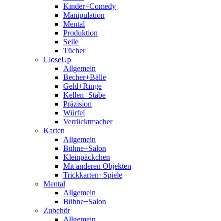
Kinder+Comedy
Manipulation
Mental
Produktion
Seile
Tücher
CloseUp
Allgemein
Becher+Bälle
Geld+Ringe
Kellen+Stäbe
Präzision
Würfel
Verrücktmacher
Karten
Allgemein
Bühne+Salon
Kleinpäckchen
Mit anderen Objekten
Trickkarten+Spiele
Mental
Allgemein
Bühne+Salon
Zubehör
Allgemein