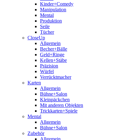
Kinder+Comedy
Manipulation
Mental
Produktion
Seile
Tücher
CloseUp
Allgemein
Becher+Bälle
Geld+Ringe
Kellen+Stäbe
Präzision
Würfel
Verrücktmacher
Karten
Allgemein
Bühne+Salon
Kleinpäckchen
Mit anderen Objekten
Trickkarten+Spiele
Mental
Allgemein
Bühne+Salon
Zubehör
Allgemein