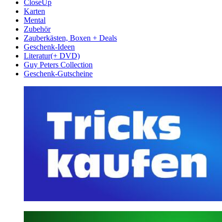
CloseUp
Karten
Mental
Zubehör
Zauberkästen, Boxen + Deals
Geschenk-Ideen
Literatur(+ DVD)
Guy Peters Collection
Geschenk-Gutscheine