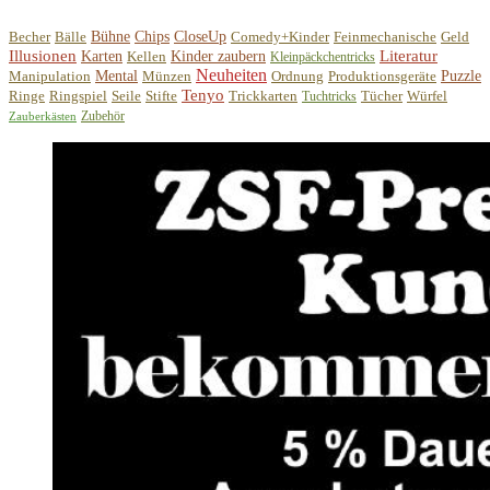
Becher
Bälle
Bühne
Chips
CloseUp
Comedy+Kinder
Feinmechanische
Geld
Illusionen
Literatur
Karten
Kellen
Kinder zaubern
Kleinpäckchentricks
Neuheiten
Manipulation
Mental
Münzen
Ordnung
Produktionsgeräte
Puzzle
Tenyo
Ringe
Ringspiel
Seile
Stifte
Trickkarten
Tücher
Würfel
Tuchtricks
Zubehör
Zauberkästen