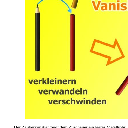
Der Zauberkünstler zeigt dem Zuschauer ein leeres Metallrohr