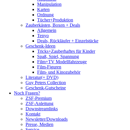
Manipulation
Karten
Ordnung
Tücher+Produktion
Zauberkästen, Boxen + Deals
Allgemein
Tenyo
Deals, Rückläufer + Einzelstücke
Geschenk-Ideen
Tricks+Zauberhaftes für Kinder
Spaß, Spiel, Spannung
Film+TV Modellfahrzeuge
Film-Figuren
Film- und Kinozubehör
Literatur(+ DVD)
Guy Peters Collection
Geschenk-Gutscheine
Noch Fragen?
ZSF-Premium
ZSF-Anleitung
Downstreamlinks
Kontakt
Newsletter/Downloads
Presse, Medien
Service