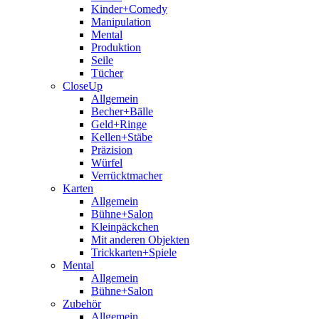
Kinder+Comedy
Manipulation
Mental
Produktion
Seile
Tücher
CloseUp
Allgemein
Becher+Bälle
Geld+Ringe
Kellen+Stäbe
Präzision
Würfel
Verrücktmacher
Karten
Allgemein
Bühne+Salon
Kleinpäckchen
Mit anderen Objekten
Trickkarten+Spiele
Mental
Allgemein
Bühne+Salon
Zubehör
Allgemein