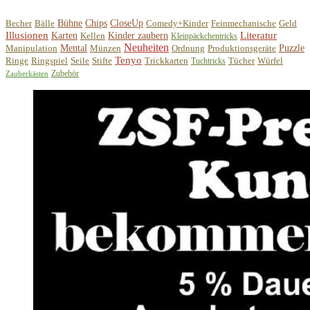
Becher
Bälle
Bühne
Chips
CloseUp
Comedy+Kinder
Feinmechanische
Geld
Illusionen
Literatur
Karten
Kellen
Kinder zaubern
Kleinpäckchentricks
Neuheiten
Manipulation
Mental
Münzen
Ordnung
Produktionsgeräte
Puzzle
Tenyo
Ringe
Ringspiel
Seile
Stifte
Trickkarten
Tücher
Würfel
Tuchtricks
Zubehör
Zauberkästen