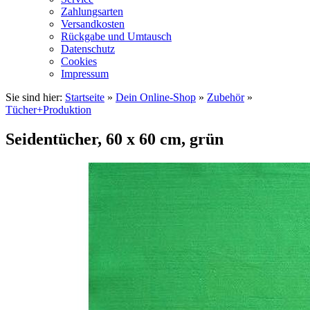
Zahlungsarten
Versandkosten
Rückgabe und Umtausch
Datenschutz
Cookies
Impressum
Sie sind hier:
Startseite
»
Dein Online-Shop
»
Zubehör
»
Tücher+Produktion
Seidentücher, 60 x 60 cm, grün