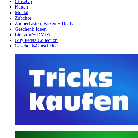
CloseUp
Karten
Mental
Zubehör
Zauberkästen, Boxen + Deals
Geschenk-Ideen
Literatur(+ DVD)
Guy Peters Collection
Geschenk-Gutscheine