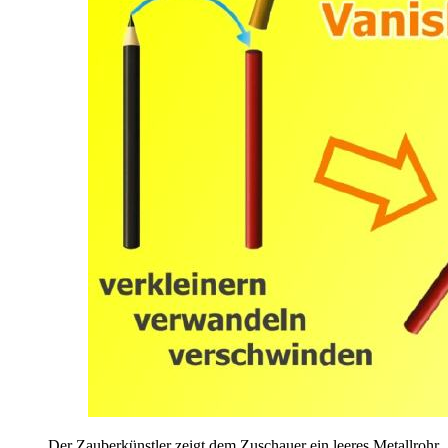
Der Zauberkünstler zeigt dem Zuschauer ein leeres Metallrohr