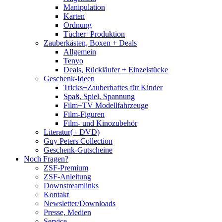
Manipulation
Karten
Ordnung
Tücher+Produktion
Zauberkästen, Boxen + Deals
Allgemein
Tenyo
Deals, Rückläufer + Einzelstücke
Geschenk-Ideen
Tricks+Zauberhaftes für Kinder
Spaß, Spiel, Spannung
Film+TV Modellfahrzeuge
Film-Figuren
Film- und Kinozubehör
Literatur(+ DVD)
Guy Peters Collection
Geschenk-Gutscheine
Noch Fragen?
ZSF-Premium
ZSF-Anleitung
Downstreamlinks
Kontakt
Newsletter/Downloads
Presse, Medien
Service