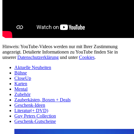
Hinweis: YouTube-Videos werden nur mit Ihrer Zustimmung
angezeigt. Detalierte Informationen zu YouTube finden Sie in
unserer
Datenschutzerklärung
und unter
Cookies
.
Aktuelle Neuheiten
Bühne
CloseUp
Karten
Mental
Zubehör
Zauberkästen, Boxen + Deals
Geschenk-Ideen
Literatur(+ DVD)
Guy Peters Collection
Geschenk-Gutscheine