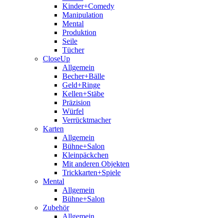
Kinder+Comedy
Manipulation
Mental
Produktion
Seile
Tücher
CloseUp
Allgemein
Becher+Bälle
Geld+Ringe
Kellen+Stäbe
Präzision
Würfel
Verrücktmacher
Karten
Allgemein
Bühne+Salon
Kleinpäckchen
Mit anderen Objekten
Trickkarten+Spiele
Mental
Allgemein
Bühne+Salon
Zubehör
Allgemein