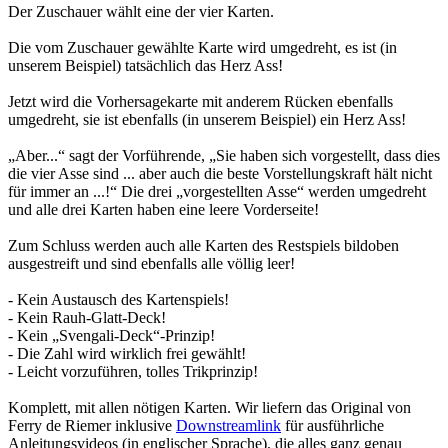
Der Zuschauer wählt eine der vier Karten.
Die vom Zuschauer gewählte Karte wird umgedreht, es ist (in
unserem Beispiel) tatsächlich das Herz Ass!
Jetzt wird die Vorhersagekarte mit anderem Rücken ebenfalls
umgedreht, sie ist ebenfalls (in unserem Beispiel) ein Herz Ass!
„Aber...“ sagt der Vorführende, „Sie haben sich vorgestellt, dass dies
die vier Asse sind ... aber auch die beste Vorstellungskraft hält nicht
für immer an ...!“ Die drei „vorgestellten Asse“ werden umgedreht
und alle drei Karten haben eine leere Vorderseite!
Zum Schluss werden auch alle Karten des Restspiels bildoben
ausgestreift und sind ebenfalls alle völlig leer!
- Kein Austausch des Kartenspiels!
- Kein Rauh-Glatt-Deck!
- Kein „Svengali-Deck“-Prinzip!
- Die Zahl wird wirklich frei gewählt!
- Leicht vorzuführen, tolles Trikprinzip!
Komplett, mit allen nötigen Karten. Wir liefern das Original von
Ferry de Riemer inklusive
Downstreamlink
für ausführliche
Anleitungsvideos (in englischer Sprache), die alles ganz genau