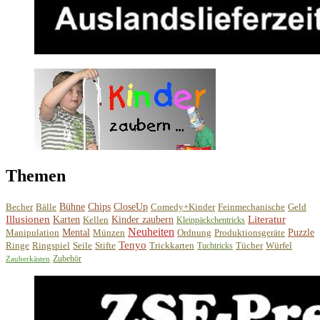
Themen
Becher
Bälle
Bühne
Chips
CloseUp
Comedy+Kinder
Feinmechanische
Geld
Illusionen
Literatur
Karten
Kellen
Kinder zaubern
Kleinpäckchentricks
Neuheiten
Manipulation
Mental
Münzen
Ordnung
Produktionsgeräte
Puzzle
Tenyo
Ringe
Ringspiel
Seile
Stifte
Trickkarten
Tücher
Würfel
Tuchtricks
Zubehör
Zauberkästen