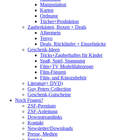
Manipulation
Karten
Ordnung
Tücher+Produktion
Zauberkästen, Boxen + Deals
Allgemein
Tenyo
Deals, Rückläufer + Einzelstücke
Geschenk-Ideen
Tricks+Zauberhaftes für Kinder
Spaß, Spiel, Spannung
Film+TV Modellfahrzeuge
Film-Figuren
Film- und Kinozubehör
Literatur(+ DVD)
Guy Peters Collection
Geschenk-Gutscheine
Noch Fragen?
ZSF-Premium
ZSF-Anleitung
Downstreamlinks
Kontakt
Newsletter/Downloads
Presse, Medien
Service