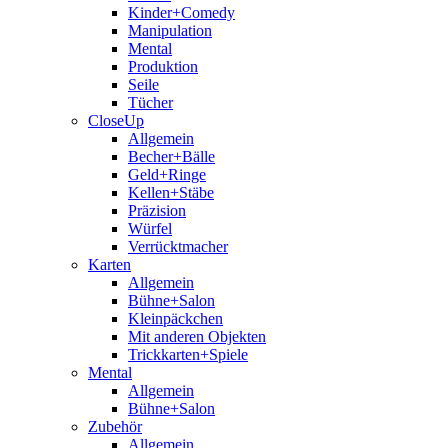
Kinder+Comedy
Manipulation
Mental
Produktion
Seile
Tücher
CloseUp
Allgemein
Becher+Bälle
Geld+Ringe
Kellen+Stäbe
Präzision
Würfel
Verrücktmacher
Karten
Allgemein
Bühne+Salon
Kleinpäckchen
Mit anderen Objekten
Trickkarten+Spiele
Mental
Allgemein
Bühne+Salon
Zubehör
Allgemein