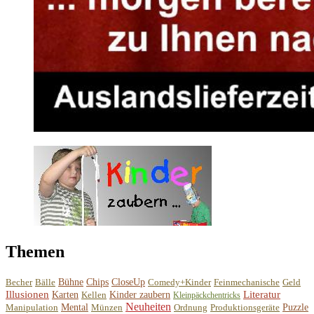
Themen
Becher
Bälle
Bühne
Chips
CloseUp
Comedy+Kinder
Feinmechanische
Geld
Illusionen
Literatur
Karten
Kellen
Kinder zaubern
Kleinpäckchentricks
Neuheiten
Manipulation
Mental
Münzen
Ordnung
Produktionsgeräte
Puzzle