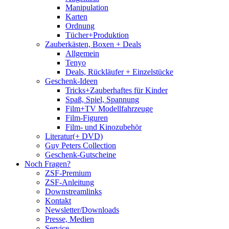
Manipulation
Karten
Ordnung
Tücher+Produktion
Zauberkästen, Boxen + Deals
Allgemein
Tenyo
Deals, Rückläufer + Einzelstücke
Geschenk-Ideen
Tricks+Zauberhaftes für Kinder
Spaß, Spiel, Spannung
Film+TV Modellfahrzeuge
Film-Figuren
Film- und Kinozubehör
Literatur(+ DVD)
Guy Peters Collection
Geschenk-Gutscheine
Noch Fragen?
ZSF-Premium
ZSF-Anleitung
Downstreamlinks
Kontakt
Newsletter/Downloads
Presse, Medien
Service