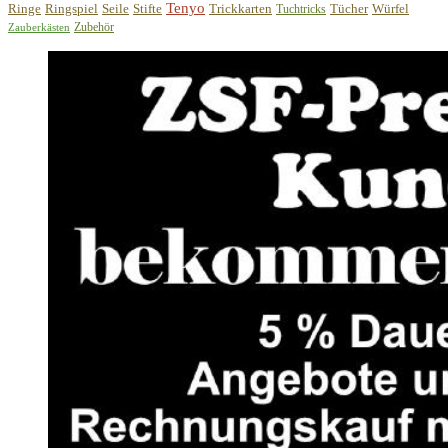
Tenyo
Ringe
Ringspiel
Seile
Stifte
Trickkarten
Tücher
Würfel
Tuchtricks
Zubehör
Zauberkästen