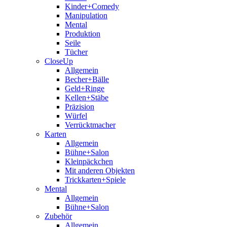
Kinder+Comedy
Manipulation
Mental
Produktion
Seile
Tücher
CloseUp
Allgemein
Becher+Bälle
Geld+Ringe
Kellen+Stäbe
Präzision
Würfel
Verrücktmacher
Karten
Allgemein
Bühne+Salon
Kleinpäckchen
Mit anderen Objekten
Trickkarten+Spiele
Mental
Allgemein
Bühne+Salon
Zubehör
Allgemein