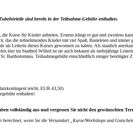
ubehörteile sind bereits in der Teilnahme-Gebühr enthalten.
, die Kurse für Kinder anbieten. Erstens klingt es gut und zweitens k
ir, das die teilnehmenden Kinder mit viel Spaß, Basteleien und immer 
ähle als Leiterin dieses Kurses gewonnen zu haben. Als staatlich aner
elen hier im Stadtteil Wöhrd ist sie auch bekannt als mehrjährige Leiter
. Bartholomäus. Teilnahmegebühr einschließlich einiger benötigter Zub
Platzkontingent reicht, EUR 43,50)
megebühr enthalten!
gaben vollständig aus und vergessen Sie nicht den gewünschten Te
n berechnet, wenn Sie die Versandart „Kurse/Workshops und Gutsche