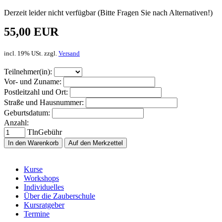
Derzeit leider nicht verfügbar (Bitte Fragen Sie nach Alternativen!)
55,00 EUR
incl. 19% USt. zzgl.
Versand
Teilnehmer(in):
Vor- und Zuname:
Postleitzahl und Ort:
Straße und Hausnummer:
Geburtsdatum:
Anzahl:
TlnGebühr
In den Warenkorb
Auf den Merkzettel
Kurse
Workshops
Individuelles
Über die Zauberschule
Kursratgeber
Termine