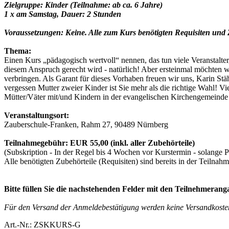
Zielgruppe: Kinder (Teilnahme: ab ca. 6 Jahre)
1 x am Samstag, Dauer: 2 Stunden
Voraussetzungen: Keine. Alle zum Kurs benötigten Requisiten und Z
Thema:
Einen Kurs „pädagogisch wertvoll“ nennen, das tun viele Veranstalter
diesem Anspruch gerecht wird - natürlich! Aber ersteinmal möchten w
verbringen. Als Garant für dieses Vorhaben freuen wir uns, Karin St
vergessen Mutter zweier Kinder ist Sie mehr als die richtige Wahl! Vi
Mütter/Väter mit/und Kindern in der evangelischen Kirchengemeinde St
Veranstaltungsort:
Zauberschule-Franken, Rahm 27, 90489 Nürnberg
Teilnahmegebühr: EUR 55,00 (inkl. aller Zubehörteile)
(Subskription - In der Regel bis 4 Wochen vor Kurstermin - solange 
Alle benötigten Zubehörteile (Requisiten) sind bereits in der Teilnah
Bitte füllen Sie die nachstehenden Felder mit den Teilnehmeran
Für den Versand der Anmeldebestätigung werden keine Versandkoste
Art.-Nr.: ZSKKURS-G