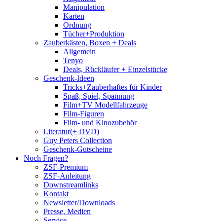
Manipulation
Karten
Ordnung
Tücher+Produktion
Zauberkästen, Boxen + Deals
Allgemein
Tenyo
Deals, Rückläufer + Einzelstücke
Geschenk-Ideen
Tricks+Zauberhaftes für Kinder
Spaß, Spiel, Spannung
Film+TV Modellfahrzeuge
Film-Figuren
Film- und Kinozubehör
Literatur(+ DVD)
Guy Peters Collection
Geschenk-Gutscheine
Noch Fragen?
ZSF-Premium
ZSF-Anleitung
Downstreamlinks
Kontakt
Newsletter/Downloads
Presse, Medien
Service