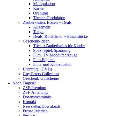
Manipulation
Karten
Ordnung
Tücher+Produktion
Zauberkästen, Boxen + Deals
Allgemein
Tenyo
Deals, Rückläufer + Einzelstücke
Geschenk-Ideen
Tricks+Zauberhaftes für Kinder
Spaß, Spiel, Spannung
Film+TV Modellfahrzeuge
Film-Figuren
Film- und Kinozubehör
Literatur(+ DVD)
Guy Peters Collection
Geschenk-Gutscheine
Noch Fragen?
ZSF-Premium
ZSF-Anleitung
Downstreamlinks
Kontakt
Newsletter/Downloads
Presse, Medien
Service