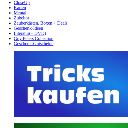
CloseUp
Karten
Mental
Zubehör
Zauberkästen, Boxen + Deals
Geschenk-Ideen
Literatur(+ DVD)
Guy Peters Collection
Geschenk-Gutscheine