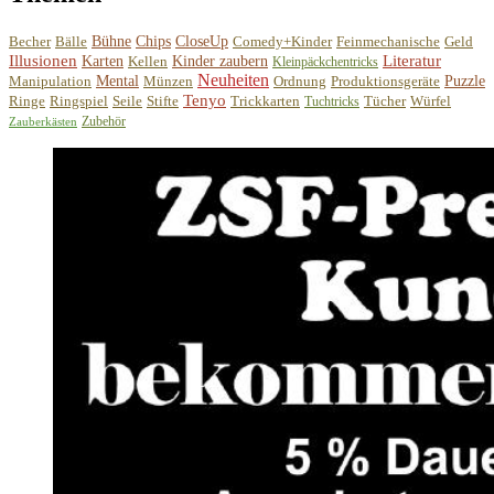
Becher
Bälle
Bühne
Chips
CloseUp
Comedy+Kinder
Feinmechanische
Geld
Illusionen
Literatur
Karten
Kellen
Kinder zaubern
Kleinpäckchentricks
Neuheiten
Manipulation
Mental
Münzen
Ordnung
Produktionsgeräte
Puzzle
Tenyo
Ringe
Ringspiel
Seile
Stifte
Trickkarten
Tücher
Würfel
Tuchtricks
Zubehör
Zauberkästen