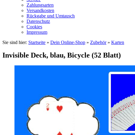
Zahlungsarten
Versandkosten
Rückgabe und Umtausch
Datenschutz
Cookies
Impressum
Sie sind hier:
Startseite
»
Dein Online-Shop
»
Zubehör
»
Karten
Invisible Deck, blau, Bicycle (52 Blatt)