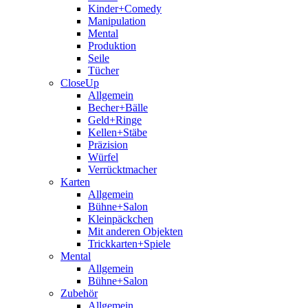
Kinder+Comedy
Manipulation
Mental
Produktion
Seile
Tücher
CloseUp
Allgemein
Becher+Bälle
Geld+Ringe
Kellen+Stäbe
Präzision
Würfel
Verrücktmacher
Karten
Allgemein
Bühne+Salon
Kleinpäckchen
Mit anderen Objekten
Trickkarten+Spiele
Mental
Allgemein
Bühne+Salon
Zubehör
Allgemein