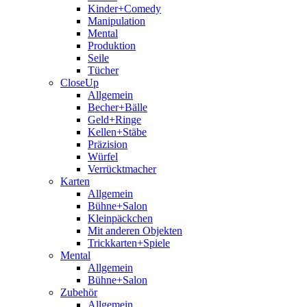
Kinder+Comedy
Manipulation
Mental
Produktion
Seile
Tücher
CloseUp
Allgemein
Becher+Bälle
Geld+Ringe
Kellen+Stäbe
Präzision
Würfel
Verrücktmacher
Karten
Allgemein
Bühne+Salon
Kleinpäckchen
Mit anderen Objekten
Trickkarten+Spiele
Mental
Allgemein
Bühne+Salon
Zubehör
Allgemein