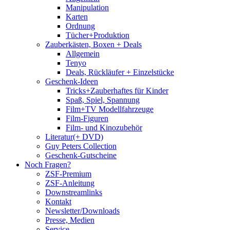
Manipulation
Karten
Ordnung
Tücher+Produktion
Zauberkästen, Boxen + Deals
Allgemein
Tenyo
Deals, Rückläufer + Einzelstücke
Geschenk-Ideen
Tricks+Zauberhaftes für Kinder
Spaß, Spiel, Spannung
Film+TV Modellfahrzeuge
Film-Figuren
Film- und Kinozubehör
Literatur(+ DVD)
Guy Peters Collection
Geschenk-Gutscheine
Noch Fragen?
ZSF-Premium
ZSF-Anleitung
Downstreamlinks
Kontakt
Newsletter/Downloads
Presse, Medien
Service