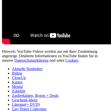
Hinweis: YouTube-Videos werden nur mit Ihrer Zustimmung
angezeigt. Detalierte Informationen zu YouTube finden Sie in
unserer
Datenschutzerklärung
und unter
Cookies
.
Aktuelle Neuheiten
Bühne
CloseUp
Karten
Mental
Zubehör
Zauberkästen, Boxen + Deals
Geschenk-Ideen
Literatur(+ DVD)
Guy Peters Collection