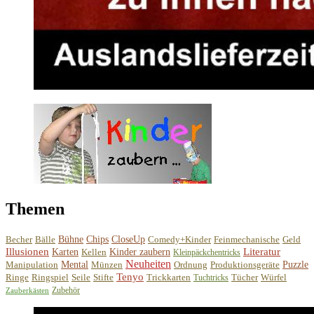
Themen
Becher
Bälle
Bühne
Chips
CloseUp
Comedy+Kinder
Feinmechanische
Geld
Illusionen
Literatur
Karten
Kellen
Kinder zaubern
Kleinpäckchentricks
Neuheiten
Manipulation
Mental
Münzen
Ordnung
Produktionsgeräte
Puzzle
Tenyo
Ringe
Ringspiel
Seile
Stifte
Trickkarten
Tücher
Würfel
Tuchtricks
Zubehör
Zauberkästen