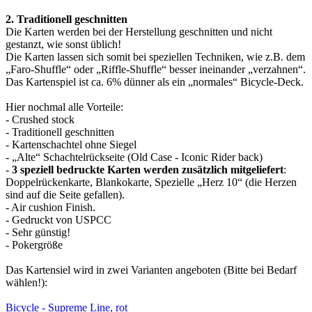
2. Traditionell geschnitten
Die Karten werden bei der Herstellung geschnitten und nicht
gestanzt, wie sonst üblich!
Die Karten lassen sich somit bei speziellen Techniken, wie z.B. dem
„Faro-Shuffle“ oder „Riffle-Shuffle“ besser ineinander „verzahnen“.
Das Kartenspiel ist ca. 6% dünner als ein „normales“ Bicycle-Deck.
Hier nochmal alle Vorteile:
- Crushed stock
- Traditionell geschnitten
- Kartenschachtel ohne Siegel
- „Alte“ Schachtelrückseite (Old Case - Iconic Rider back)
-
3 speziell bedruckte Karten werden zusätzlich mitgeliefert
:
Doppelrückenkarte, Blankokarte, Spezielle „Herz 10“ (die Herzen
sind auf die Seite gefallen).
- Air cushion Finish.
- Gedruckt von USPCC
- Sehr günstig!
- Pokergröße
Das Kartensiel wird in zwei Varianten angeboten (Bitte bei Bedarf
wählen!):
Bicycle - Supreme Line, rot