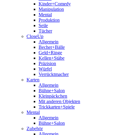
Kinder+Comedy
Manipulation
Mental
Produktion
Seile
Tücher
CloseUp
Allgemein
Becher+Bälle
Geld+Ringe
Kellen+Stäbe
Präzision
Würfel
Verrücktmacher
Karten
Allgemein
Bühne+Salon
Kleinpäckchen
Mit anderen Objekten
Trickkarten+Spiele
Mental
Allgemein
Bühne+Salon
Zubehör
Allgemein