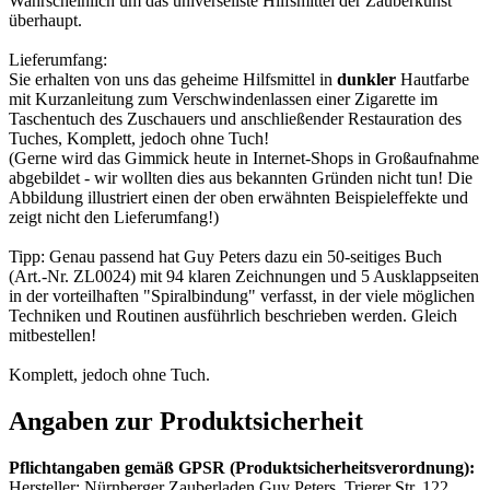
Wahrscheinlich um das universellste Hilfsmittel der Zauberkunst
überhaupt.
Lieferumfang:
Sie erhalten von uns das geheime Hilfsmittel in
dunkler
Hautfarbe
mit Kurzanleitung zum Verschwindenlassen einer Zigarette im
Taschentuch des Zuschauers und anschließender Restauration des
Tuches, Komplett, jedoch ohne Tuch!
(Gerne wird das Gimmick heute in Internet-Shops in Großaufnahme
abgebildet - wir wollten dies aus bekannten Gründen nicht tun! Die
Abbildung illustriert einen der oben erwähnten Beispieleffekte und
zeigt nicht den Lieferumfang!)
Tipp: Genau passend hat Guy Peters dazu ein 50-seitiges Buch
(Art.-Nr. ZL0024) mit 94 klaren Zeichnungen und 5 Ausklappseiten
in der vorteilhaften "Spiralbindung" verfasst, in der viele möglichen
Techniken und Routinen ausführlich beschrieben werden. Gleich
mitbestellen!
Komplett, jedoch ohne Tuch.
Angaben zur Produktsicherheit
Pflichtangaben gemäß GPSR (Produktsicherheitsverordnung):
Hersteller: Nürnberger Zauberladen Guy Peters, Trierer Str. 122,