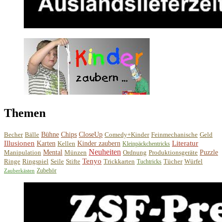
Themen
Becher
Bälle
Bühne
Chips
CloseUp
Comedy+Kinder
Feinmechanische
Geld
Illusionen
Literatur
Karten
Kellen
Kinder zaubern
Kleinpäckchentricks
Neuheiten
Manipulation
Mental
Münzen
Ordnung
Produktionsgeräte
Puzzle
Tenyo
Ringe
Ringspiel
Seile
Stifte
Trickkarten
Tücher
Würfel
Tuchtricks
Zubehör
Zauberkästen