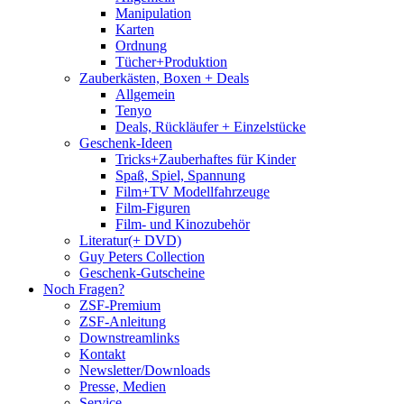
Manipulation
Karten
Ordnung
Tücher+Produktion
Zauberkästen, Boxen + Deals
Allgemein
Tenyo
Deals, Rückläufer + Einzelstücke
Geschenk-Ideen
Tricks+Zauberhaftes für Kinder
Spaß, Spiel, Spannung
Film+TV Modellfahrzeuge
Film-Figuren
Film- und Kinozubehör
Literatur(+ DVD)
Guy Peters Collection
Geschenk-Gutscheine
Noch Fragen?
ZSF-Premium
ZSF-Anleitung
Downstreamlinks
Kontakt
Newsletter/Downloads
Presse, Medien
Service