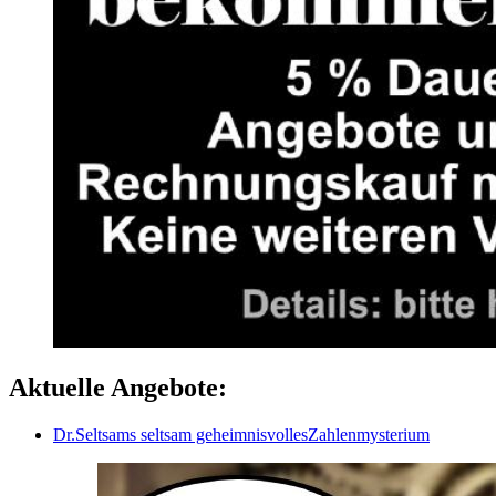
Aktuelle Angebote:
Dr.Seltsams seltsam geheimnisvollesZahlenmysterium