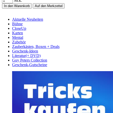
Stck.
In den Warenkorb
Auf den Merkzettel
Aktuelle Neuheiten
Bühne
CloseUp
Karten
Mental
Zubehör
Zauberkästen, Boxen + Deals
Geschenk-Ideen
Literatur(+ DVD)
Guy Peters Collection
Geschenk-Gutscheine