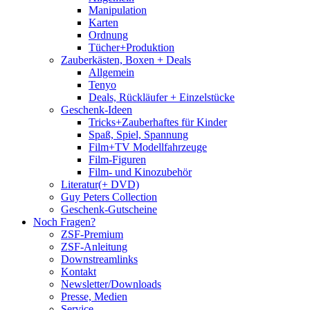
Manipulation
Karten
Ordnung
Tücher+Produktion
Zauberkästen, Boxen + Deals
Allgemein
Tenyo
Deals, Rückläufer + Einzelstücke
Geschenk-Ideen
Tricks+Zauberhaftes für Kinder
Spaß, Spiel, Spannung
Film+TV Modellfahrzeuge
Film-Figuren
Film- und Kinozubehör
Literatur(+ DVD)
Guy Peters Collection
Geschenk-Gutscheine
Noch Fragen?
ZSF-Premium
ZSF-Anleitung
Downstreamlinks
Kontakt
Newsletter/Downloads
Presse, Medien
Service