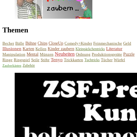
Themen
Becher
Bälle
Bühne
Chips
CloseUp
Comedy+Kinder
Feinmechanische
Geld
Illusionen
Literatur
Karten
Kellen
Kinder zaubern
Kleinpäckchentricks
Neuheiten
Manipulation
Mental
Münzen
Ordnung
Produktionsgeräte
Puzzle
Tenyo
Ringe
Ringspiel
Seile
Stifte
Trickkarten
Tücher
Würfel
Tuchtricks
Zubehör
Zauberkästen