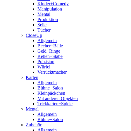
Kinder+Comedy
Manipulation
Mental
Produktion
Seile
Tücher
CloseUp
Allgemein
Becher+Bälle
Geld+Ringe
Kellen+Stäbe
Präzision
Würfel
Verrücktmacher
Karten
Allgemein
Bühne+Salon
Kleinpäckchen
Mit anderen Objekten
Trickkarten+Spiele
Mental
Allgemein
Bühne+Salon
Zubehör
Allgemein