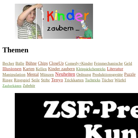
Themen
Becher
Bälle
Bühne
Chips
CloseUp
Comedy+Kinder
Feinmechanische
Geld
Illusionen
Literatur
Karten
Kellen
Kinder zaubern
Kleinpäckchentricks
Neuheiten
Manipulation
Mental
Münzen
Ordnung
Produktionsgeräte
Puzzle
Tenyo
Ringe
Ringspiel
Seile
Stifte
Trickkarten
Tücher
Würfel
Tuchtricks
Zubehör
Zauberkästen