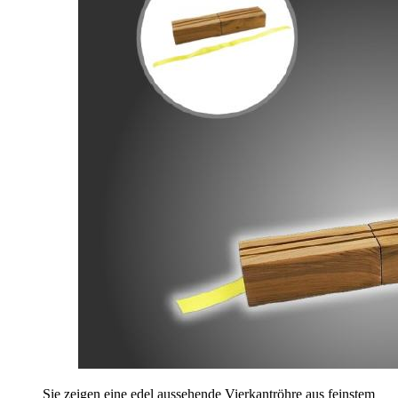
Sie zeigen eine edel aussehende Vierkantröhre aus feinstem