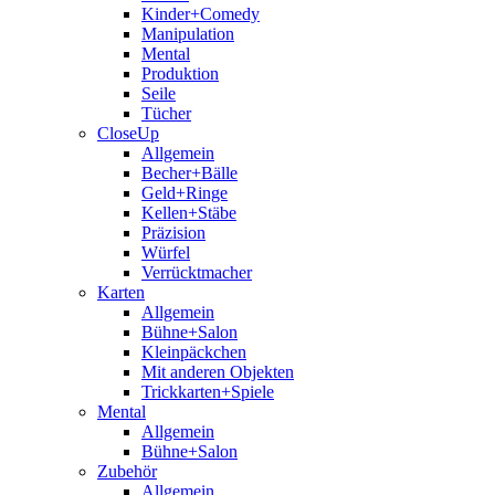
Kinder+Comedy
Manipulation
Mental
Produktion
Seile
Tücher
CloseUp
Allgemein
Becher+Bälle
Geld+Ringe
Kellen+Stäbe
Präzision
Würfel
Verrücktmacher
Karten
Allgemein
Bühne+Salon
Kleinpäckchen
Mit anderen Objekten
Trickkarten+Spiele
Mental
Allgemein
Bühne+Salon
Zubehör
Allgemein