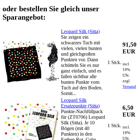
oder bestellen Sie gleich unser
Sparangebot:
Leopard Silk (Sitta)
Sie zeigen ein
schwarzes Tuch mit
91,50
vielen, vielen bunten
EUR
und gleichgroßen
Punkten vor. Dann
1 Stck.
incl.
schütteln Sie es nur
19%
ganz einfach, und es
USt.
fallen sichtbar alle
zzgl.
bunten Punkte vom
Versand
Tuch auf den Boden.
Somit...
Leopard Silk
Ersatzpunkte (Sitta)
6,50
Punkte-Nachfüllpack
EUR
für (ZT0706) Leopard
Silk (Sitta). Je 10
1 Stck.
incl.
Bögen (mit 40
19%
Punkten) in den
USt.
Farben Rot, Grün,