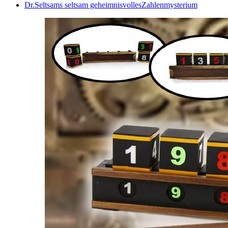
Dr.Seltsams seltsam geheimnisvollesZahlenmysterium