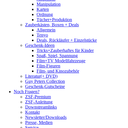
Manipulation
Karten
Ordnung
Tücher+Produktion
Zauberkästen, Boxen + Deals
Allgemein
Tenyo
Deals, Rückläufer + Einzelstücke
Geschenk-Ideen
Tricks+Zauberhaftes für Kinder
Spaß, Spiel, Spannung
Film+TV Modellfahrzeuge
Film-Figuren
Film- und Kinozubehör
Literatur(+ DVD)
Guy Peters Collection
Geschenk-Gutscheine
Noch Fragen?
ZSF-Premium
ZSF-Anleitung
Downstreamlinks
Kontakt
Newsletter/Downloads
Presse, Medien
Service