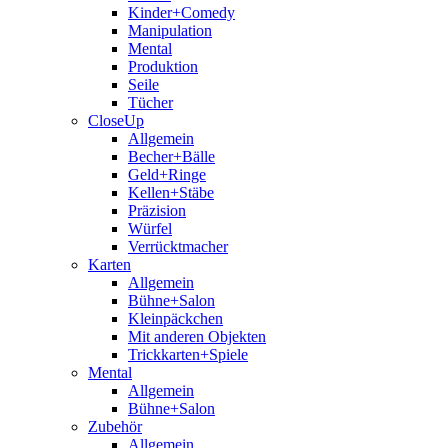
Kinder+Comedy
Manipulation
Mental
Produktion
Seile
Tücher
CloseUp
Allgemein
Becher+Bälle
Geld+Ringe
Kellen+Stäbe
Präzision
Würfel
Verrücktmacher
Karten
Allgemein
Bühne+Salon
Kleinpäckchen
Mit anderen Objekten
Trickkarten+Spiele
Mental
Allgemein
Bühne+Salon
Zubehör
Allgemein