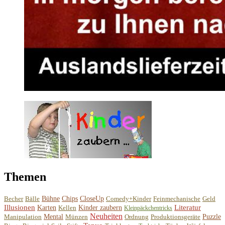
Themen
Becher
Bälle
Bühne
Chips
CloseUp
Comedy+Kinder
Feinmechanische
Geld
Illusionen
Literatur
Karten
Kellen
Kinder zaubern
Kleinpäckchentricks
Neuheiten
Manipulation
Mental
Münzen
Ordnung
Produktionsgeräte
Puzzle