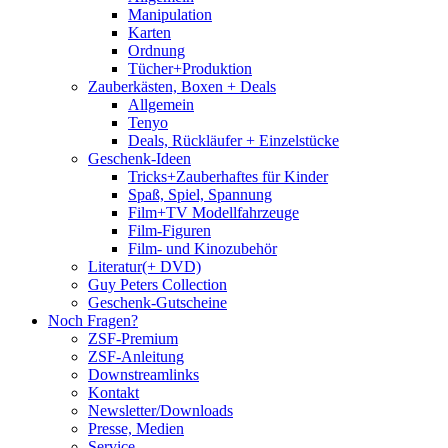
Manipulation
Karten
Ordnung
Tücher+Produktion
Zauberkästen, Boxen + Deals
Allgemein
Tenyo
Deals, Rückläufer + Einzelstücke
Geschenk-Ideen
Tricks+Zauberhaftes für Kinder
Spaß, Spiel, Spannung
Film+TV Modellfahrzeuge
Film-Figuren
Film- und Kinozubehör
Literatur(+ DVD)
Guy Peters Collection
Geschenk-Gutscheine
Noch Fragen?
ZSF-Premium
ZSF-Anleitung
Downstreamlinks
Kontakt
Newsletter/Downloads
Presse, Medien
Service