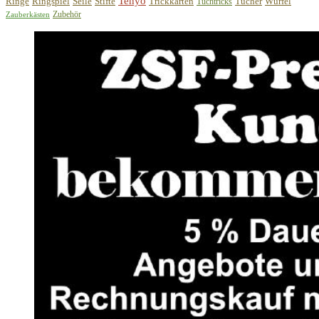
Tenyo
Ringe
Ringspiel
Seile
Stifte
Trickkarten
Tücher
Würfel
Tuchtricks
Zubehör
Zauberkästen