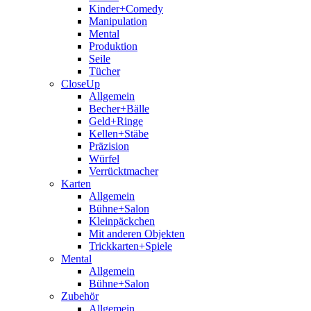
Kinder+Comedy
Manipulation
Mental
Produktion
Seile
Tücher
CloseUp
Allgemein
Becher+Bälle
Geld+Ringe
Kellen+Stäbe
Präzision
Würfel
Verrücktmacher
Karten
Allgemein
Bühne+Salon
Kleinpäckchen
Mit anderen Objekten
Trickkarten+Spiele
Mental
Allgemein
Bühne+Salon
Zubehör
Allgemein