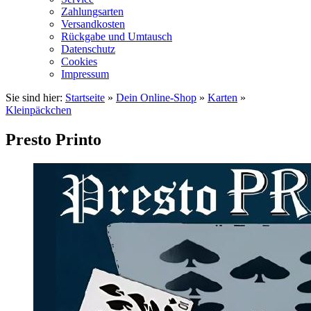
Zahlungsarten
Versandkosten
Rückgabe und Umtausch
Datenschutz
Cookies
Impressum
Sie sind hier:
Startseite
»
Dein Online-Shop
»
Karten
»
Kleinpäckchen
Presto Printo