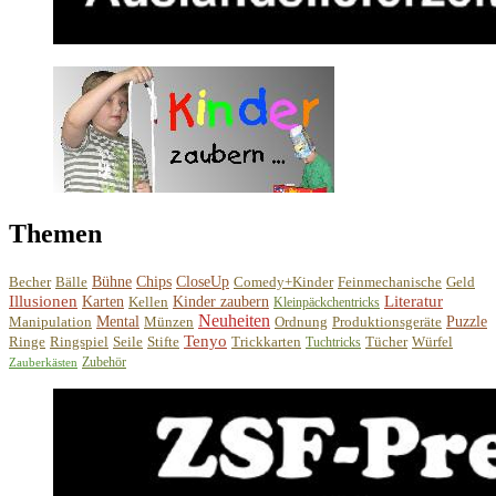
Themen
Becher
Bälle
Bühne
Chips
CloseUp
Comedy+Kinder
Feinmechanische
Geld
Illusionen
Literatur
Karten
Kellen
Kinder zaubern
Kleinpäckchentricks
Neuheiten
Manipulation
Mental
Münzen
Ordnung
Produktionsgeräte
Puzzle
Tenyo
Ringe
Ringspiel
Seile
Stifte
Trickkarten
Tücher
Würfel
Tuchtricks
Zubehör
Zauberkästen