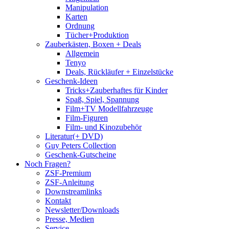
Manipulation
Karten
Ordnung
Tücher+Produktion
Zauberkästen, Boxen + Deals
Allgemein
Tenyo
Deals, Rückläufer + Einzelstücke
Geschenk-Ideen
Tricks+Zauberhaftes für Kinder
Spaß, Spiel, Spannung
Film+TV Modellfahrzeuge
Film-Figuren
Film- und Kinozubehör
Literatur(+ DVD)
Guy Peters Collection
Geschenk-Gutscheine
Noch Fragen?
ZSF-Premium
ZSF-Anleitung
Downstreamlinks
Kontakt
Newsletter/Downloads
Presse, Medien
Service