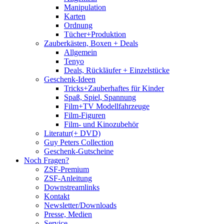
Manipulation
Karten
Ordnung
Tücher+Produktion
Zauberkästen, Boxen + Deals
Allgemein
Tenyo
Deals, Rückläufer + Einzelstücke
Geschenk-Ideen
Tricks+Zauberhaftes für Kinder
Spaß, Spiel, Spannung
Film+TV Modellfahrzeuge
Film-Figuren
Film- und Kinozubehör
Literatur(+ DVD)
Guy Peters Collection
Geschenk-Gutscheine
Noch Fragen?
ZSF-Premium
ZSF-Anleitung
Downstreamlinks
Kontakt
Newsletter/Downloads
Presse, Medien
Service