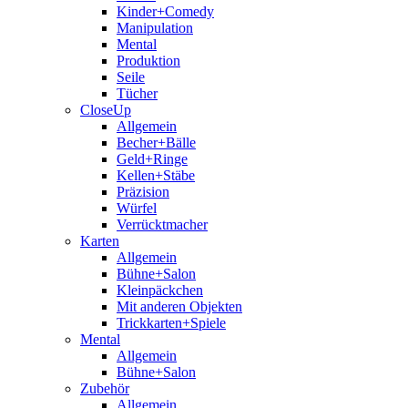
Kinder+Comedy
Manipulation
Mental
Produktion
Seile
Tücher
CloseUp
Allgemein
Becher+Bälle
Geld+Ringe
Kellen+Stäbe
Präzision
Würfel
Verrücktmacher
Karten
Allgemein
Bühne+Salon
Kleinpäckchen
Mit anderen Objekten
Trickkarten+Spiele
Mental
Allgemein
Bühne+Salon
Zubehör
Allgemein