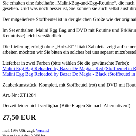
Sie erhalten eine fabelhafte „Malini-Bag-and-Egg-Routine“, die nach
gesehen. Und was noch besser ist, Sie können sie auch selbst ausführ
Der mitgelieferte Stoffbeutel ist in der gleichen Größe wie der orig
Im Set enthalten: Malini Egg Bag und DVD mit Routine und Erklärung
Kenntnisse) leicht verständlich.
Die Lieferung erfolgt ohne „Holz-Ei“! Iñaki Zabaletta zeigt auf sein
arbeiten möchten wir Sie bitten ein solches bei uns separat mitzubestel
Lieferbar in zwei Farben (bitte wählen Sie die gewünschte Farbe):
Malini Egg Bag Reloaded by Bazar De Magia - Red (Stoffbeutel in R
Malini Egg Bag Reloaded by Bazar De Magia - Black (Stoffbeutel i
Zauberkunststück. Komplett, mit Stoffbeutel (rot) und DVD mit Routi
Art.-Nr.: ZT1204
Derzeit leider nicht verfügbar (Bitte Fragen Sie nach Alternativen!)
27,50 EUR
incl. 19% USt. zzgl.
Versand
Versandgewicht: 0.066 kg