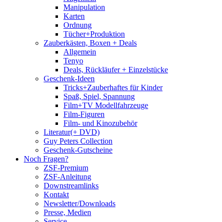
Manipulation
Karten
Ordnung
Tücher+Produktion
Zauberkästen, Boxen + Deals
Allgemein
Tenyo
Deals, Rückläufer + Einzelstücke
Geschenk-Ideen
Tricks+Zauberhaftes für Kinder
Spaß, Spiel, Spannung
Film+TV Modellfahrzeuge
Film-Figuren
Film- und Kinozubehör
Literatur(+ DVD)
Guy Peters Collection
Geschenk-Gutscheine
Noch Fragen?
ZSF-Premium
ZSF-Anleitung
Downstreamlinks
Kontakt
Newsletter/Downloads
Presse, Medien
Service