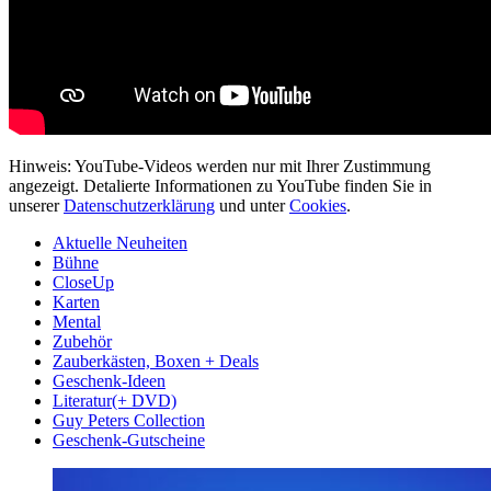
Hinweis: YouTube-Videos werden nur mit Ihrer Zustimmung
angezeigt. Detalierte Informationen zu YouTube finden Sie in
unserer
Datenschutzerklärung
und unter
Cookies
.
Aktuelle Neuheiten
Bühne
CloseUp
Karten
Mental
Zubehör
Zauberkästen, Boxen + Deals
Geschenk-Ideen
Literatur(+ DVD)
Guy Peters Collection
Geschenk-Gutscheine