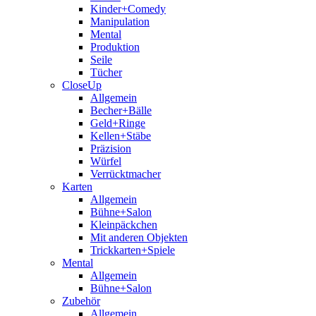
Kinder+Comedy
Manipulation
Mental
Produktion
Seile
Tücher
CloseUp
Allgemein
Becher+Bälle
Geld+Ringe
Kellen+Stäbe
Präzision
Würfel
Verrücktmacher
Karten
Allgemein
Bühne+Salon
Kleinpäckchen
Mit anderen Objekten
Trickkarten+Spiele
Mental
Allgemein
Bühne+Salon
Zubehör
Allgemein