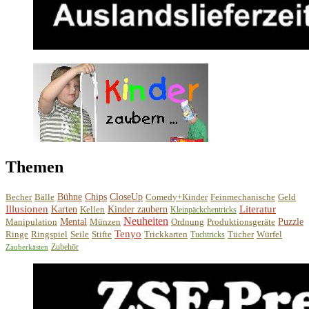
Themen
Becher
Bälle
Bühne
Chips
CloseUp
Comedy+Kinder
Feinmechanische
Geld
Illusionen
Literatur
Karten
Kellen
Kinder zaubern
Kleinpäckchentricks
Neuheiten
Manipulation
Mental
Münzen
Ordnung
Produktionsgeräte
Puzzle
Tenyo
Ringe
Ringspiel
Seile
Stifte
Trickkarten
Tücher
Würfel
Tuchtricks
Zubehör
Zauberkästen