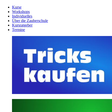
Kurse
Workshops
Individuelles
Über die Zauberschule
Kursratgeber
Termine