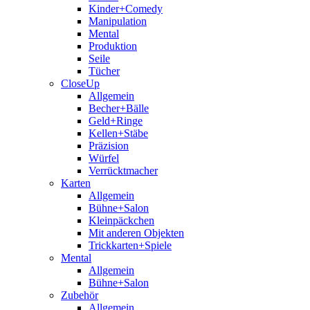
Kinder+Comedy
Manipulation
Mental
Produktion
Seile
Tücher
CloseUp
Allgemein
Becher+Bälle
Geld+Ringe
Kellen+Stäbe
Präzision
Würfel
Verrücktmacher
Karten
Allgemein
Bühne+Salon
Kleinpäckchen
Mit anderen Objekten
Trickkarten+Spiele
Mental
Allgemein
Bühne+Salon
Zubehör
Allgemein