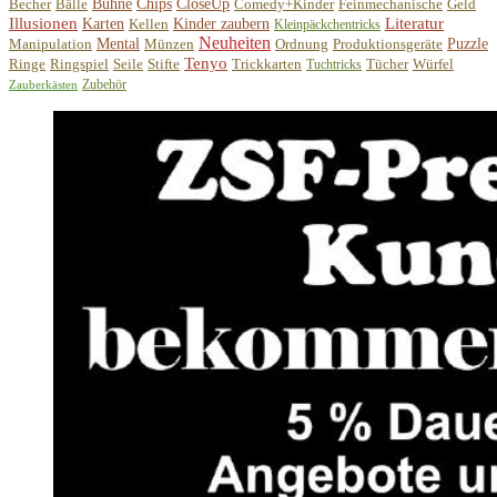
Becher
Bälle
Bühne
Chips
CloseUp
Comedy+Kinder
Feinmechanische
Geld
Illusionen
Literatur
Karten
Kellen
Kinder zaubern
Kleinpäckchentricks
Neuheiten
Manipulation
Mental
Münzen
Ordnung
Produktionsgeräte
Puzzle
Tenyo
Ringe
Ringspiel
Seile
Stifte
Trickkarten
Tücher
Würfel
Tuchtricks
Zubehör
Zauberkästen