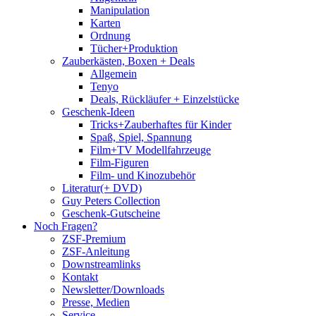
Manipulation
Karten
Ordnung
Tücher+Produktion
Zauberkästen, Boxen + Deals
Allgemein
Tenyo
Deals, Rückläufer + Einzelstücke
Geschenk-Ideen
Tricks+Zauberhaftes für Kinder
Spaß, Spiel, Spannung
Film+TV Modellfahrzeuge
Film-Figuren
Film- und Kinozubehör
Literatur(+ DVD)
Guy Peters Collection
Geschenk-Gutscheine
Noch Fragen?
ZSF-Premium
ZSF-Anleitung
Downstreamlinks
Kontakt
Newsletter/Downloads
Presse, Medien
Service