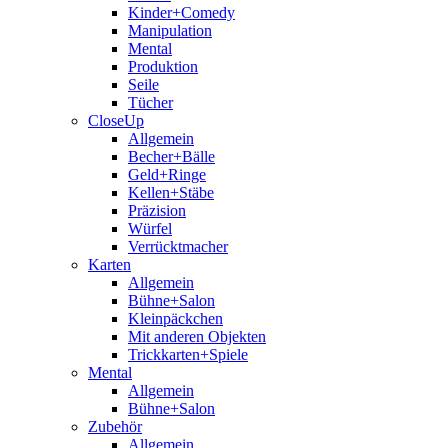
Kinder+Comedy
Manipulation
Mental
Produktion
Seile
Tücher
CloseUp
Allgemein
Becher+Bälle
Geld+Ringe
Kellen+Stäbe
Präzision
Würfel
Verrücktmacher
Karten
Allgemein
Bühne+Salon
Kleinpäckchen
Mit anderen Objekten
Trickkarten+Spiele
Mental
Allgemein
Bühne+Salon
Zubehör
Allgemein