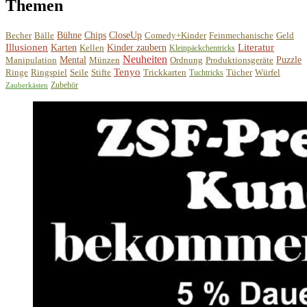
Themen
Becher
Bälle
Bühne
Chips
CloseUp
Comedy+Kinder
Feinmechanische
Geld
Illusionen
Literatur
Karten
Kellen
Kinder zaubern
Kleinpäckchentricks
Neuheiten
Manipulation
Mental
Münzen
Ordnung
Produktionsgeräte
Puzzle
Tenyo
Ringe
Ringspiel
Seile
Stifte
Trickkarten
Tücher
Würfel
Tuchtricks
Zubehör
Zauberkästen