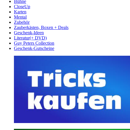
Bühne
CloseUp
Karten
Mental
Zubehör
Zauberkästen, Boxen + Deals
Geschenk-Ideen
Literatur(+ DVD)
Guy Peters Collection
Geschenk-Gutscheine