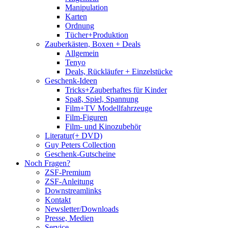
Manipulation
Karten
Ordnung
Tücher+Produktion
Zauberkästen, Boxen + Deals
Allgemein
Tenyo
Deals, Rückläufer + Einzelstücke
Geschenk-Ideen
Tricks+Zauberhaftes für Kinder
Spaß, Spiel, Spannung
Film+TV Modellfahrzeuge
Film-Figuren
Film- und Kinozubehör
Literatur(+ DVD)
Guy Peters Collection
Geschenk-Gutscheine
Noch Fragen?
ZSF-Premium
ZSF-Anleitung
Downstreamlinks
Kontakt
Newsletter/Downloads
Presse, Medien
Service