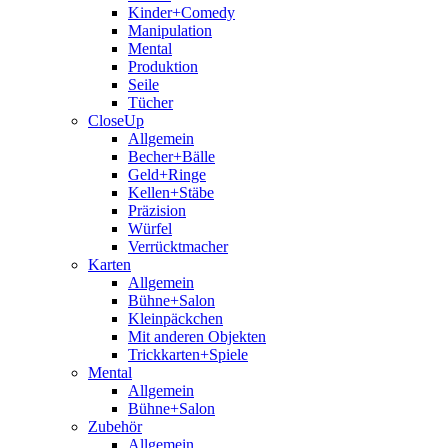
Kinder+Comedy
Manipulation
Mental
Produktion
Seile
Tücher
CloseUp
Allgemein
Becher+Bälle
Geld+Ringe
Kellen+Stäbe
Präzision
Würfel
Verrücktmacher
Karten
Allgemein
Bühne+Salon
Kleinpäckchen
Mit anderen Objekten
Trickkarten+Spiele
Mental
Allgemein
Bühne+Salon
Zubehör
Allgemein