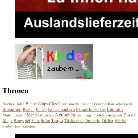
Themen
Becher
Bälle
Bühne
Chips
CloseUp
Comedy+Kinder
Feinmechanische
Geld
Illusionen
Literatur
Karten
Kellen
Kinder zaubern
Kleinpäckchentricks
Neuheiten
Manipulation
Mental
Münzen
Ordnung
Produktionsgeräte
Puzzle
Tenyo
Ringe
Ringspiel
Seile
Stifte
Trickkarten
Tücher
Würfel
Tuchtricks
Zubehör
Zauberkästen