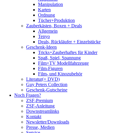
Manipulation
Karten
Ordnung
Tücher+Produktion
Zauberkästen, Boxen + Deals
Allgemein
Tenyo
Deals, Rückläufer + Einzelstücke
Geschenk-Ideen
Tricks+Zauberhaftes für Kinder
Spaß, Spiel, Spannung
Film+TV Modellfahrzeuge
Film-Figuren
Film- und Kinozubehör
Literatur(+ DVD)
Guy Peters Collection
Geschenk-Gutscheine
Noch Fragen?
ZSF-Premium
ZSF-Anleitung
Downstreamlinks
Kontakt
Newsletter/Downloads
Presse, Medien
Service