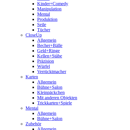
Kinder+Comedy
Manipulation
Mental
Produktion
Seile
Tücher
CloseUp
Allgemein
Becher+Bälle
Geld+Ringe
Kellen+Stäbe
Präzision
Würfel
Verrücktmacher
Karten
Allgemein
Bühne+Salon
Kleinpäckchen
Mit anderen Objekten
Trickkarten+Spiele
Mental
Allgemein
Bühne+Salon
Zubehör
Allgemein