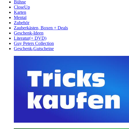
Bühne
CloseUp
Karten
Mental
Zubehör
Zauberkästen, Boxen + Deals
Geschenk-Ideen
Literatur(+ DVD)
Guy Peters Collection
Geschenk-Gutscheine