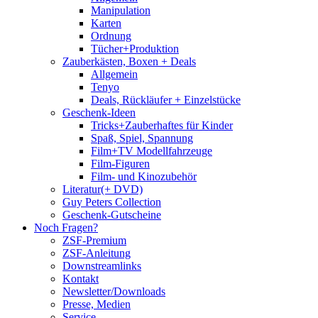
Manipulation
Karten
Ordnung
Tücher+Produktion
Zauberkästen, Boxen + Deals
Allgemein
Tenyo
Deals, Rückläufer + Einzelstücke
Geschenk-Ideen
Tricks+Zauberhaftes für Kinder
Spaß, Spiel, Spannung
Film+TV Modellfahrzeuge
Film-Figuren
Film- und Kinozubehör
Literatur(+ DVD)
Guy Peters Collection
Geschenk-Gutscheine
Noch Fragen?
ZSF-Premium
ZSF-Anleitung
Downstreamlinks
Kontakt
Newsletter/Downloads
Presse, Medien
Service