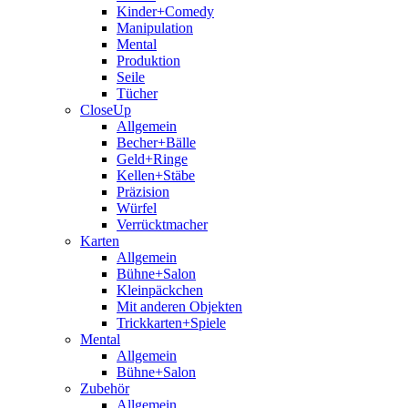
Kinder+Comedy
Manipulation
Mental
Produktion
Seile
Tücher
CloseUp
Allgemein
Becher+Bälle
Geld+Ringe
Kellen+Stäbe
Präzision
Würfel
Verrücktmacher
Karten
Allgemein
Bühne+Salon
Kleinpäckchen
Mit anderen Objekten
Trickkarten+Spiele
Mental
Allgemein
Bühne+Salon
Zubehör
Allgemein