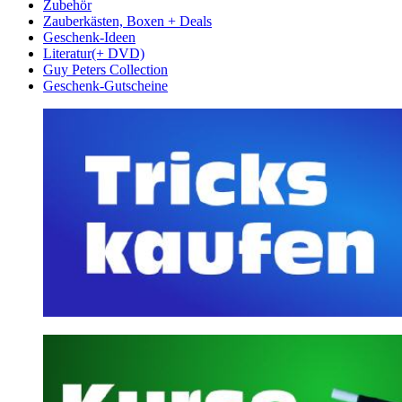
Zubehör
Zauberkästen, Boxen + Deals
Geschenk-Ideen
Literatur(+ DVD)
Guy Peters Collection
Geschenk-Gutscheine