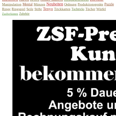
Neuheiten
Manipulation
Mental
Münzen
Ordnung
Produktionsgeräte
Puzzle
Tenyo
Ringe
Ringspiel
Seile
Stifte
Trickkarten
Tücher
Würfel
Tuchtricks
Zubehör
Zauberkästen