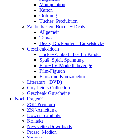
Manipulation
Karten
Ordnung
Tücher+Produktion
Zauberkästen, Boxen + Deals
Allgemein
Tenyo
Deals, Rückläufer + Einzelstücke
Geschenk-Ideen
Tricks+Zauberhaftes für Kinder
Spaß, Spiel, Spannung
Film+TV Modellfahrzeuge
Film-Figuren
Film- und Kinozubehör
Literatur(+ DVD)
Guy Peters Collection
Geschenk-Gutscheine
Noch Fragen?
ZSF-Premium
ZSF-Anleitung
Downstreamlinks
Kontakt
Newsletter/Downloads
Presse, Medien
Service