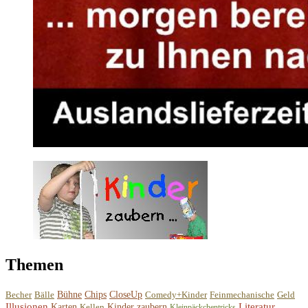
Themen
Becher
Bälle
Bühne
Chips
CloseUp
Comedy+Kinder
Feinmechanische
Geld
Illusionen
Literatur
Karten
Kellen
Kinder zaubern
Kleinpäckchentricks