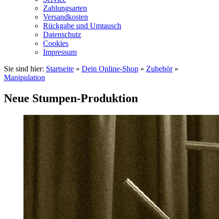
Zahlungsarten
Versandkosten
Rückgabe und Umtausch
Datenschutz
Cookies
Impressum
Sie sind hier:
Startseite
»
Dein Online-Shop
»
Zubehör
»
Manipulation
Neue Stumpen-Produktion