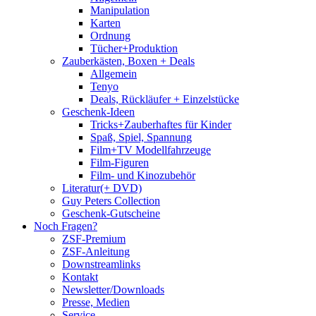
Manipulation
Karten
Ordnung
Tücher+Produktion
Zauberkästen, Boxen + Deals
Allgemein
Tenyo
Deals, Rückläufer + Einzelstücke
Geschenk-Ideen
Tricks+Zauberhaftes für Kinder
Spaß, Spiel, Spannung
Film+TV Modellfahrzeuge
Film-Figuren
Film- und Kinozubehör
Literatur(+ DVD)
Guy Peters Collection
Geschenk-Gutscheine
Noch Fragen?
ZSF-Premium
ZSF-Anleitung
Downstreamlinks
Kontakt
Newsletter/Downloads
Presse, Medien
Service