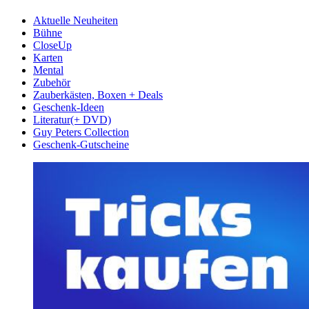
Aktuelle Neuheiten
Bühne
CloseUp
Karten
Mental
Zubehör
Zauberkästen, Boxen + Deals
Geschenk-Ideen
Literatur(+ DVD)
Guy Peters Collection
Geschenk-Gutscheine