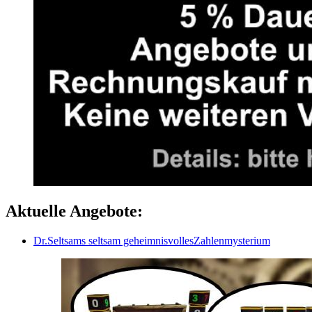
Aktuelle Angebote:
Dr.Seltsams seltsam geheimnisvollesZahlenmysterium