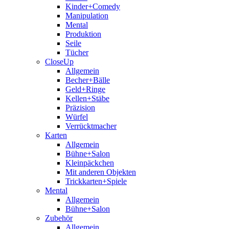
Kinder+Comedy
Manipulation
Mental
Produktion
Seile
Tücher
CloseUp
Allgemein
Becher+Bälle
Geld+Ringe
Kellen+Stäbe
Präzision
Würfel
Verrücktmacher
Karten
Allgemein
Bühne+Salon
Kleinpäckchen
Mit anderen Objekten
Trickkarten+Spiele
Mental
Allgemein
Bühne+Salon
Zubehör
Allgemein