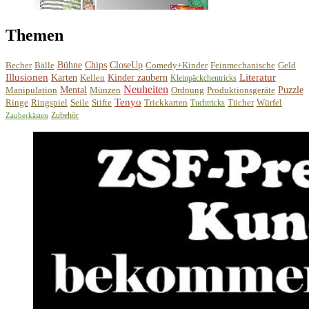
Themen
Becher
Bälle
Bühne
Chips
CloseUp
Comedy+Kinder
Feinmechanische
Geld
Illusionen
Literatur
Karten
Kellen
Kinder zaubern
Kleinpäckchentricks
Neuheiten
Manipulation
Mental
Münzen
Ordnung
Produktionsgeräte
Puzzle
Tenyo
Ringe
Ringspiel
Seile
Stifte
Trickkarten
Tücher
Würfel
Tuchtricks
Zubehör
Zauberkästen