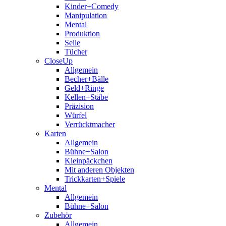
Kinder+Comedy
Manipulation
Mental
Produktion
Seile
Tücher
CloseUp
Allgemein
Becher+Bälle
Geld+Ringe
Kellen+Stäbe
Präzision
Würfel
Verrücktmacher
Karten
Allgemein
Bühne+Salon
Kleinpäckchen
Mit anderen Objekten
Trickkarten+Spiele
Mental
Allgemein
Bühne+Salon
Zubehör
Allgemein