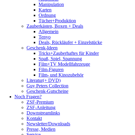
Manipulation
Karten
Ordnung
Tücher+Produktion
Zauberkästen, Boxen + Deals
Allgemein
Tenyo
Deals, Rückläufer + Einzelstücke
Geschenk-Ideen
Tricks+Zauberhaftes für Kinder
Spaß, Spiel, Spannung
Film+TV Modellfahrzeuge
Film-Figuren
Film- und Kinozubehör
Literatur(+ DVD)
Guy Peters Collection
Geschenk-Gutscheine
Noch Fragen?
ZSF-Premium
ZSF-Anleitung
Downstreamlinks
Kontakt
Newsletter/Downloads
Presse, Medien
Service