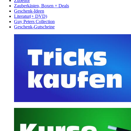
Zubehör
Zauberkästen, Boxen + Deals
Geschenk-Ideen
Literatur(+ DVD)
Guy Peters Collection
Geschenk-Gutscheine