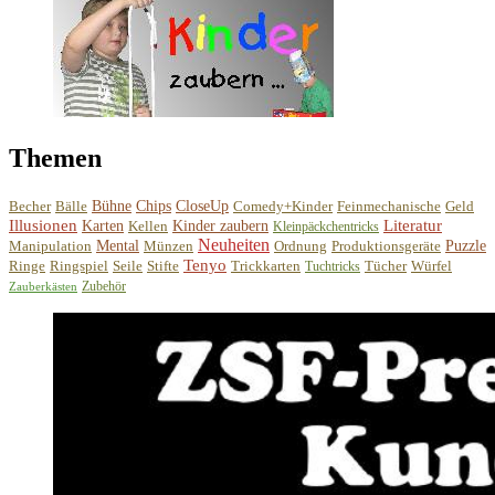
Themen
Becher
Bälle
Bühne
Chips
CloseUp
Comedy+Kinder
Feinmechanische
Geld
Illusionen
Literatur
Karten
Kellen
Kinder zaubern
Kleinpäckchentricks
Neuheiten
Manipulation
Mental
Münzen
Ordnung
Produktionsgeräte
Puzzle
Tenyo
Ringe
Ringspiel
Seile
Stifte
Trickkarten
Tücher
Würfel
Tuchtricks
Zubehör
Zauberkästen