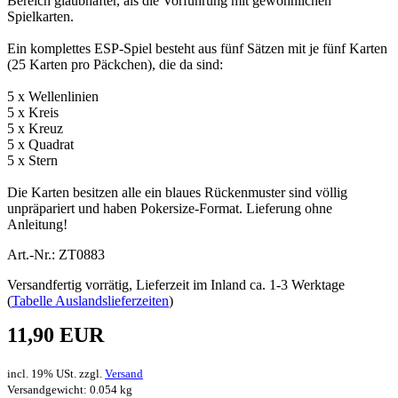
Bereich glaubhafter, als die Vorführung mit gewöhnlichen
Spielkarten.
Ein komplettes ESP-Spiel besteht aus fünf Sätzen mit je fünf Karten
(25 Karten pro Päckchen), die da sind:
5 x Wellenlinien
5 x Kreis
5 x Kreuz
5 x Quadrat
5 x Stern
Die Karten besitzen alle ein blaues Rückenmuster sind völlig
unpräpariert und haben Pokersize-Format. Lieferung ohne
Anleitung!
Art.-Nr.: ZT0883
Versandfertig vorrätig, Lieferzeit im Inland ca. 1-3 Werktage
(
Tabelle Auslandslieferzeiten
)
11,90 EUR
incl. 19% USt. zzgl.
Versand
Versandgewicht: 0.054 kg