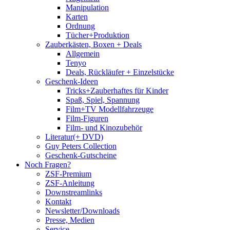
Manipulation
Karten
Ordnung
Tücher+Produktion
Zauberkästen, Boxen + Deals
Allgemein
Tenyo
Deals, Rückläufer + Einzelstücke
Geschenk-Ideen
Tricks+Zauberhaftes für Kinder
Spaß, Spiel, Spannung
Film+TV Modellfahrzeuge
Film-Figuren
Film- und Kinozubehör
Literatur(+ DVD)
Guy Peters Collection
Geschenk-Gutscheine
Noch Fragen?
ZSF-Premium
ZSF-Anleitung
Downstreamlinks
Kontakt
Newsletter/Downloads
Presse, Medien
Service