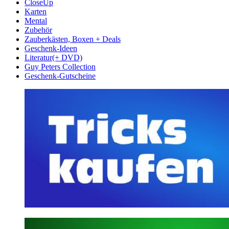
CloseUp
Karten
Mental
Zubehör
Zauberkästen, Boxen + Deals
Geschenk-Ideen
Literatur(+ DVD)
Guy Peters Collection
Geschenk-Gutscheine