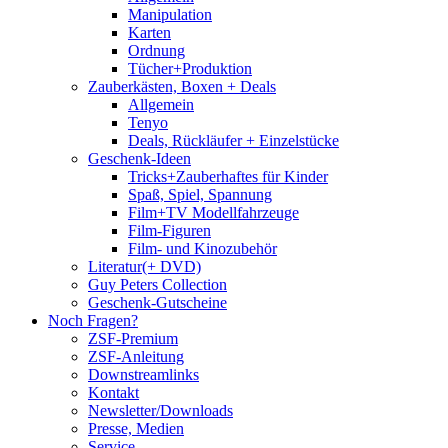
Manipulation
Karten
Ordnung
Tücher+Produktion
Zauberkästen, Boxen + Deals
Allgemein
Tenyo
Deals, Rückläufer + Einzelstücke
Geschenk-Ideen
Tricks+Zauberhaftes für Kinder
Spaß, Spiel, Spannung
Film+TV Modellfahrzeuge
Film-Figuren
Film- und Kinozubehör
Literatur(+ DVD)
Guy Peters Collection
Geschenk-Gutscheine
Noch Fragen?
ZSF-Premium
ZSF-Anleitung
Downstreamlinks
Kontakt
Newsletter/Downloads
Presse, Medien
Service