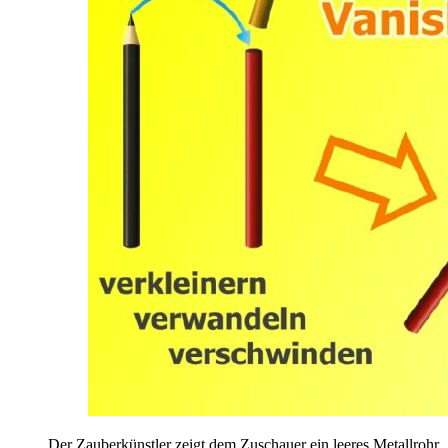
Der Zauberkünstler zeigt dem Zuschauer ein leeres Metallrohr