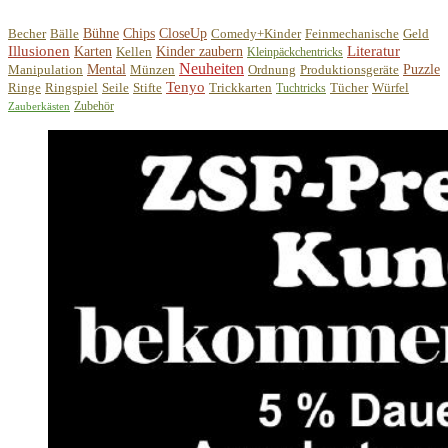
Becher
Bälle
Bühne
Chips
CloseUp
Comedy+Kinder
Feinmechanische
Geld
Illusionen
Literatur
Karten
Kellen
Kinder zaubern
Kleinpäckchentricks
Neuheiten
Manipulation
Mental
Münzen
Ordnung
Produktionsgeräte
Puzzle
Tenyo
Ringe
Ringspiel
Seile
Stifte
Trickkarten
Tücher
Würfel
Tuchtricks
Zubehör
Zauberkästen