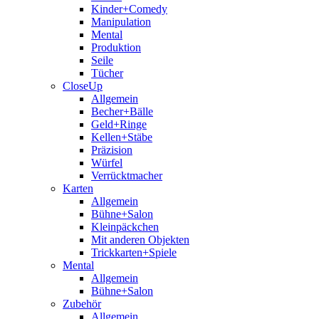
Kinder+Comedy
Manipulation
Mental
Produktion
Seile
Tücher
CloseUp
Allgemein
Becher+Bälle
Geld+Ringe
Kellen+Stäbe
Präzision
Würfel
Verrücktmacher
Karten
Allgemein
Bühne+Salon
Kleinpäckchen
Mit anderen Objekten
Trickkarten+Spiele
Mental
Allgemein
Bühne+Salon
Zubehör
Allgemein