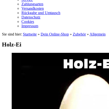
Zahlungsarten
Versandkosten
Rückgabe und Umtausch
Datenschutz
Cookies
Impressum
Sie sind hier:
Startseite
»
Dein Online-Shop
»
Zubehör
»
Allgemein
Holz-Ei