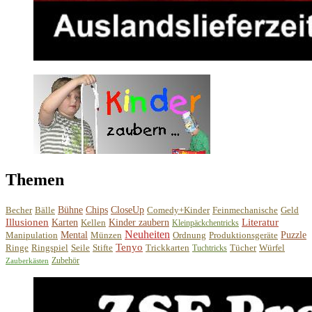
Themen
Becher
Bälle
Bühne
Chips
CloseUp
Comedy+Kinder
Feinmechanische
Geld
Illusionen
Literatur
Karten
Kellen
Kinder zaubern
Kleinpäckchentricks
Neuheiten
Manipulation
Mental
Münzen
Ordnung
Produktionsgeräte
Puzzle
Tenyo
Ringe
Ringspiel
Seile
Stifte
Trickkarten
Tücher
Würfel
Tuchtricks
Zubehör
Zauberkästen