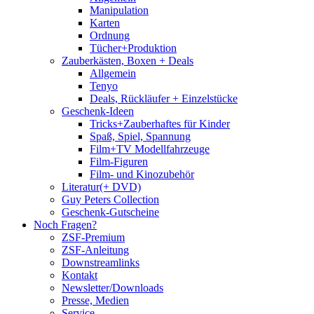
Manipulation
Karten
Ordnung
Tücher+Produktion
Zauberkästen, Boxen + Deals
Allgemein
Tenyo
Deals, Rückläufer + Einzelstücke
Geschenk-Ideen
Tricks+Zauberhaftes für Kinder
Spaß, Spiel, Spannung
Film+TV Modellfahrzeuge
Film-Figuren
Film- und Kinozubehör
Literatur(+ DVD)
Guy Peters Collection
Geschenk-Gutscheine
Noch Fragen?
ZSF-Premium
ZSF-Anleitung
Downstreamlinks
Kontakt
Newsletter/Downloads
Presse, Medien
Service