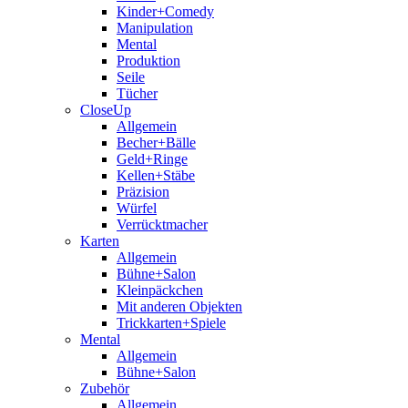
Kinder+Comedy
Manipulation
Mental
Produktion
Seile
Tücher
CloseUp
Allgemein
Becher+Bälle
Geld+Ringe
Kellen+Stäbe
Präzision
Würfel
Verrücktmacher
Karten
Allgemein
Bühne+Salon
Kleinpäckchen
Mit anderen Objekten
Trickkarten+Spiele
Mental
Allgemein
Bühne+Salon
Zubehör
Allgemein