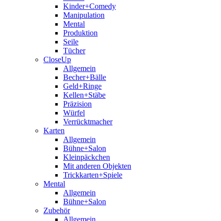
Kinder+Comedy
Manipulation
Mental
Produktion
Seile
Tücher
CloseUp
Allgemein
Becher+Bälle
Geld+Ringe
Kellen+Stäbe
Präzision
Würfel
Verrücktmacher
Karten
Allgemein
Bühne+Salon
Kleinpäckchen
Mit anderen Objekten
Trickkarten+Spiele
Mental
Allgemein
Bühne+Salon
Zubehör
Allgemein