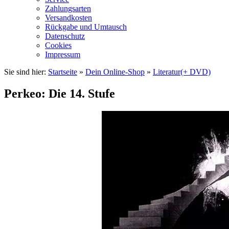
Zahlungsarten
Versandkosten
Rückgabe und Umtausch
Datenschutz
Cookies
Impressum
Sie sind hier:
Startseite
»
Dein Online-Shop
»
Literatur(+ DVD)
Perkeo: Die 14. Stufe