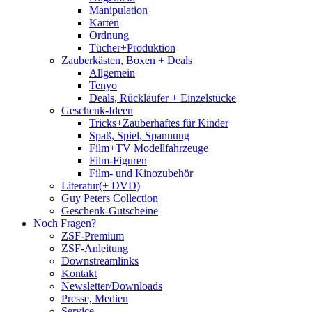
Manipulation
Karten
Ordnung
Tücher+Produktion
Zauberkästen, Boxen + Deals
Allgemein
Tenyo
Deals, Rückläufer + Einzelstücke
Geschenk-Ideen
Tricks+Zauberhaftes für Kinder
Spaß, Spiel, Spannung
Film+TV Modellfahrzeuge
Film-Figuren
Film- und Kinozubehör
Literatur(+ DVD)
Guy Peters Collection
Geschenk-Gutscheine
Noch Fragen?
ZSF-Premium
ZSF-Anleitung
Downstreamlinks
Kontakt
Newsletter/Downloads
Presse, Medien
Service