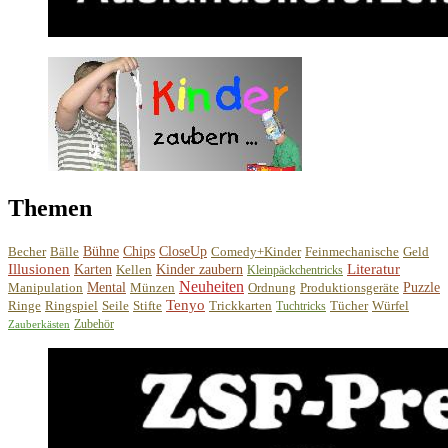
Themen
Becher
Bälle
Bühne
Chips
CloseUp
Comedy+Kinder
Feinmechanische
Geld
Illusionen
Literatur
Karten
Kellen
Kinder zaubern
Kleinpäckchentricks
Neuheiten
Manipulation
Mental
Münzen
Ordnung
Produktionsgeräte
Puzzle
Tenyo
Ringe
Ringspiel
Seile
Stifte
Trickkarten
Tücher
Würfel
Tuchtricks
Zubehör
Zauberkästen