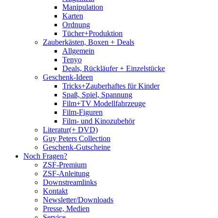
Manipulation
Karten
Ordnung
Tücher+Produktion
Zauberkästen, Boxen + Deals
Allgemein
Tenyo
Deals, Rückläufer + Einzelstücke
Geschenk-Ideen
Tricks+Zauberhaftes für Kinder
Spaß, Spiel, Spannung
Film+TV Modellfahrzeuge
Film-Figuren
Film- und Kinozubehör
Literatur(+ DVD)
Guy Peters Collection
Geschenk-Gutscheine
Noch Fragen?
ZSF-Premium
ZSF-Anleitung
Downstreamlinks
Kontakt
Newsletter/Downloads
Presse, Medien
Service