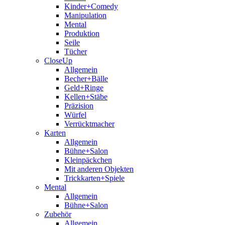
Kinder+Comedy
Manipulation
Mental
Produktion
Seile
Tücher
CloseUp
Allgemein
Becher+Bälle
Geld+Ringe
Kellen+Stäbe
Präzision
Würfel
Verrücktmacher
Karten
Allgemein
Bühne+Salon
Kleinpäckchen
Mit anderen Objekten
Trickkarten+Spiele
Mental
Allgemein
Bühne+Salon
Zubehör
Allgemein