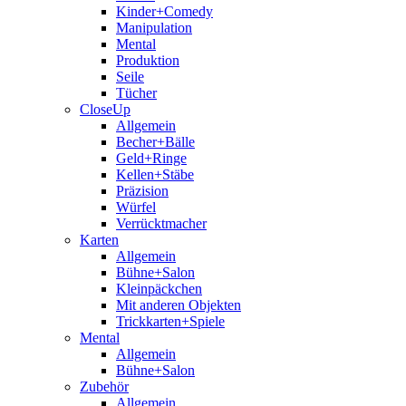
Kinder+Comedy
Manipulation
Mental
Produktion
Seile
Tücher
CloseUp
Allgemein
Becher+Bälle
Geld+Ringe
Kellen+Stäbe
Präzision
Würfel
Verrücktmacher
Karten
Allgemein
Bühne+Salon
Kleinpäckchen
Mit anderen Objekten
Trickkarten+Spiele
Mental
Allgemein
Bühne+Salon
Zubehör
Allgemein