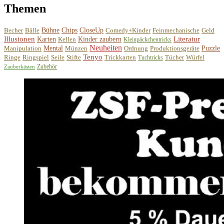
Themen
Becher
Bälle
Bühne
Chips
CloseUp
Comedy+Kinder
Feinmechanische
Geld
Illusionen
Literatur
Karten
Kellen
Kinder zaubern
Kleinpäckchentricks
Neuheiten
Manipulation
Mental
Münzen
Ordnung
Produktionsgeräte
Puzzle
Tenyo
Ringe
Ringspiel
Seile
Stifte
Trickkarten
Tücher
Würfel
Tuchtricks
Zubehör
Zauberkästen