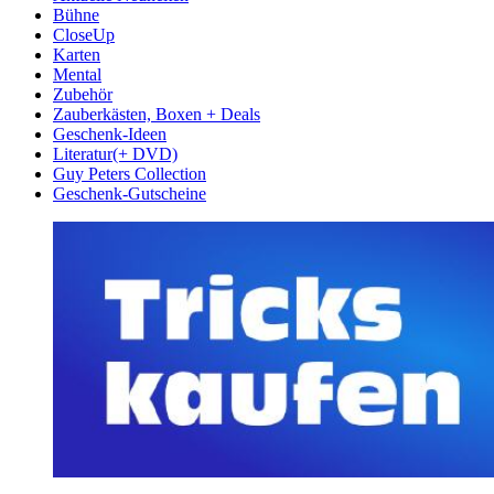
Bühne
CloseUp
Karten
Mental
Zubehör
Zauberkästen, Boxen + Deals
Geschenk-Ideen
Literatur(+ DVD)
Guy Peters Collection
Geschenk-Gutscheine