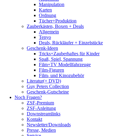
Manipulation
Karten
Ordnung
Tücher+Produktion
Zauberkästen, Boxen + Deals
Allgemein
Tenyo
Deals, Rückläufer + Einzelstücke
Geschenk-Ideen
Tricks+Zauberhaftes für Kinder
Spaß, Spiel, Spannung
Film+TV Modellfahrzeuge
Film-Figuren
Film- und Kinozubehör
Literatur(+ DVD)
Guy Peters Collection
Geschenk-Gutscheine
Noch Fragen?
ZSF-Premium
ZSF-Anleitung
Downstreamlinks
Kontakt
Newsletter/Downloads
Presse, Medien
Service