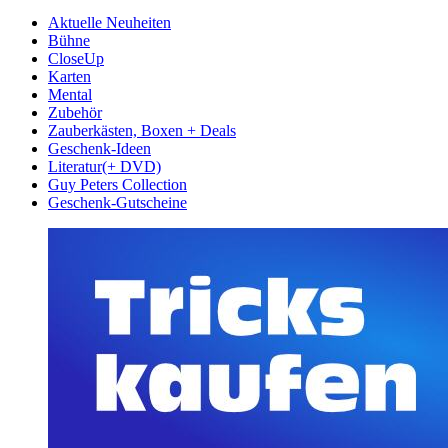
Aktuelle Neuheiten
Bühne
CloseUp
Karten
Mental
Zubehör
Zauberkästen, Boxen + Deals
Geschenk-Ideen
Literatur(+ DVD)
Guy Peters Collection
Geschenk-Gutscheine