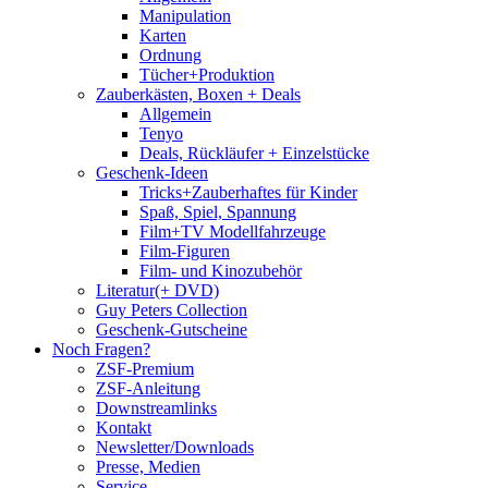
Manipulation
Karten
Ordnung
Tücher+Produktion
Zauberkästen, Boxen + Deals
Allgemein
Tenyo
Deals, Rückläufer + Einzelstücke
Geschenk-Ideen
Tricks+Zauberhaftes für Kinder
Spaß, Spiel, Spannung
Film+TV Modellfahrzeuge
Film-Figuren
Film- und Kinozubehör
Literatur(+ DVD)
Guy Peters Collection
Geschenk-Gutscheine
Noch Fragen?
ZSF-Premium
ZSF-Anleitung
Downstreamlinks
Kontakt
Newsletter/Downloads
Presse, Medien
Service