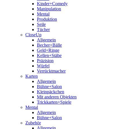
Kinder+Comedy
Manipulation
Mental
Produktion
Seile
Tücher
CloseUp
Allgemein
Becher+Bälle
Geld+Ringe
Kellen+Stäbe
Präzision
Würfel
Verrücktmacher
Karten
Allgemein
Bühne+Salon
Kleinpäckchen
Mit anderen Objekten
Trickkarten+Spiele
Mental
Allgemein
Bühne+Salon
Zubehör
Allgemein