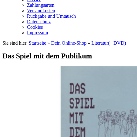
Zahlungsarten
Versandkosten
Rückgabe und Umtausch
Datenschutz
Cookies
Impressum
Sie sind hier:
Startseite
»
Dein Online-Shop
»
Literatur(+ DVD)
Das Spiel mit dem Publikum