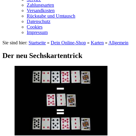
Zahlungsarten
Versandkosten
Rückgabe und Umtausch
Datenschutz
Cookies
Impressum
Sie sind hier:
Startseite
»
Dein Online-Shop
»
Karten
»
Allgemein
Der neu Sechskartentrick