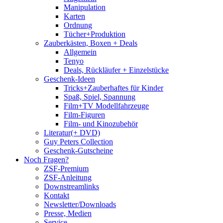
Manipulation
Karten
Ordnung
Tücher+Produktion
Zauberkästen, Boxen + Deals
Allgemein
Tenyo
Deals, Rückläufer + Einzelstücke
Geschenk-Ideen
Tricks+Zauberhaftes für Kinder
Spaß, Spiel, Spannung
Film+TV Modellfahrzeuge
Film-Figuren
Film- und Kinozubehör
Literatur(+ DVD)
Guy Peters Collection
Geschenk-Gutscheine
Noch Fragen?
ZSF-Premium
ZSF-Anleitung
Downstreamlinks
Kontakt
Newsletter/Downloads
Presse, Medien
Service