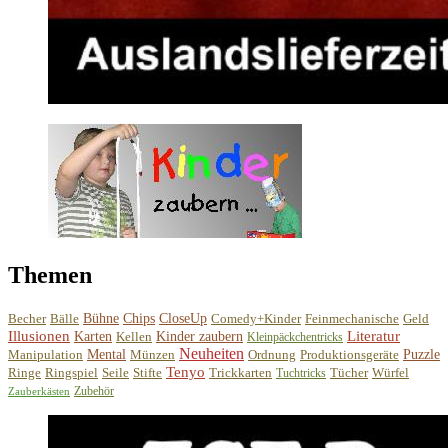
Themen
Becher
Bälle
Bühne
Chips
CloseUp
Comedy+Kinder
Feinmechanische
Geld
Illusionen
Literatur
Karten
Kellen
Kinder zaubern
Kleinpäckchentricks
Neuheiten
Manipulation
Mental
Münzen
Ordnung
Produktionsgeräte
Puzzle
Tenyo
Ringe
Ringspiel
Seile
Stifte
Trickkarten
Tücher
Würfel
Tuchtricks
Zubehör
Zauberkästen