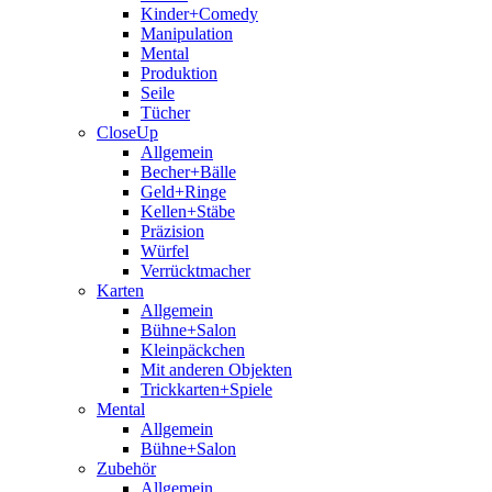
Kinder+Comedy
Manipulation
Mental
Produktion
Seile
Tücher
CloseUp
Allgemein
Becher+Bälle
Geld+Ringe
Kellen+Stäbe
Präzision
Würfel
Verrücktmacher
Karten
Allgemein
Bühne+Salon
Kleinpäckchen
Mit anderen Objekten
Trickkarten+Spiele
Mental
Allgemein
Bühne+Salon
Zubehör
Allgemein