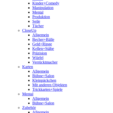
Kinder+Comedy
Manipulation
Mental
Produktion
Seile
Tücher
CloseUp
Allgemein
Becher+Bälle
Geld+Ringe
Kellen+Stäbe
Präzision
Würfel
Verrücktmacher
Karten
Allgemein
Bühne+Salon
Kleinpäckchen
Mit anderen Objekten
Trickkarten+Spiele
Mental
Allgemein
Bühne+Salon
Zubehör
Allgemein