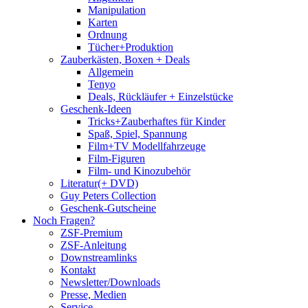
Manipulation
Karten
Ordnung
Tücher+Produktion
Zauberkästen, Boxen + Deals
Allgemein
Tenyo
Deals, Rückläufer + Einzelstücke
Geschenk-Ideen
Tricks+Zauberhaftes für Kinder
Spaß, Spiel, Spannung
Film+TV Modellfahrzeuge
Film-Figuren
Film- und Kinozubehör
Literatur(+ DVD)
Guy Peters Collection
Geschenk-Gutscheine
Noch Fragen?
ZSF-Premium
ZSF-Anleitung
Downstreamlinks
Kontakt
Newsletter/Downloads
Presse, Medien
Service