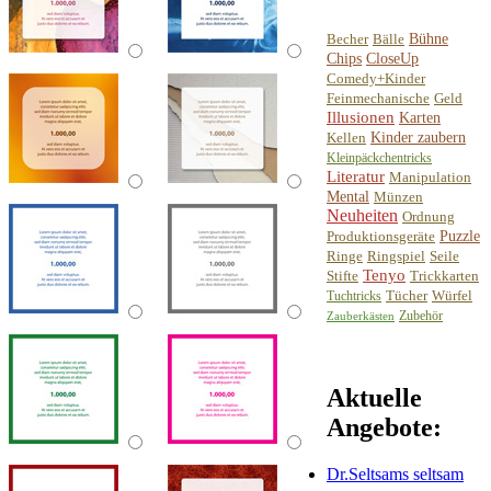
Becher
Bälle
Bühne
Chips
CloseUp
Comedy+Kinder
Feinmechanische
Geld
Illusionen
Karten
Kellen
Kinder zaubern
Kleinpäckchentricks
Literatur
Manipulation
Mental
Münzen
Neuheiten
Ordnung
Produktionsgeräte
Puzzle
Ringe
Ringspiel
Seile
Tenyo
Stifte
Trickkarten
Tücher
Würfel
Tuchtricks
Zubehör
Zauberkästen
Aktuelle
Angebote:
Dr.Seltsams seltsam