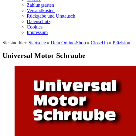
Zahlungsarten
Versandkosten
Rückgabe und Umtausch
Datenschutz
Cookies
Impressum
Sie sind hier:
Startseite
»
Dein Online-Shop
»
CloseUp
»
Präzision
Universal Motor Schraube