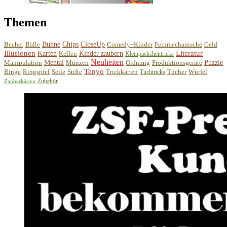
Themen
Becher
Bälle
Bühne
Chips
CloseUp
Comedy+Kinder
Feinmechanische
Geld
Illusionen
Literatur
Karten
Kellen
Kinder zaubern
Kleinpäckchentricks
Neuheiten
Manipulation
Mental
Münzen
Ordnung
Produktionsgeräte
Puzzle
Tenyo
Ringe
Ringspiel
Seile
Stifte
Trickkarten
Tücher
Würfel
Tuchtricks
Zubehör
Zauberkästen