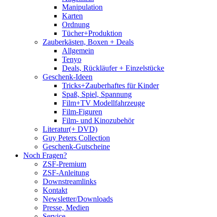
Manipulation
Karten
Ordnung
Tücher+Produktion
Zauberkästen, Boxen + Deals
Allgemein
Tenyo
Deals, Rückläufer + Einzelstücke
Geschenk-Ideen
Tricks+Zauberhaftes für Kinder
Spaß, Spiel, Spannung
Film+TV Modellfahrzeuge
Film-Figuren
Film- und Kinozubehör
Literatur(+ DVD)
Guy Peters Collection
Geschenk-Gutscheine
Noch Fragen?
ZSF-Premium
ZSF-Anleitung
Downstreamlinks
Kontakt
Newsletter/Downloads
Presse, Medien
Service