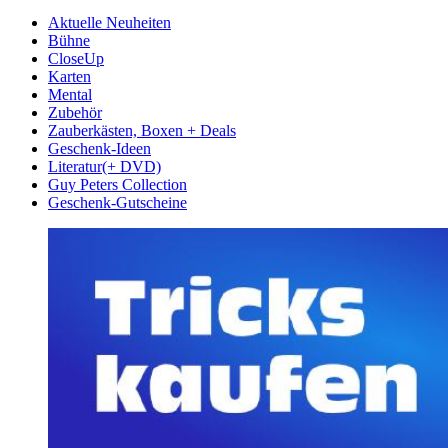
Aktuelle Neuheiten
Bühne
CloseUp
Karten
Mental
Zubehör
Zauberkästen, Boxen + Deals
Geschenk-Ideen
Literatur(+ DVD)
Guy Peters Collection
Geschenk-Gutscheine