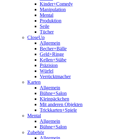
Kinder+Comedy
Manipulation
Mental
Produktion
Seile
Tücher
CloseUp
Allgemein
Becher+Bälle
Geld+Ringe
Kellen+Stäbe
Präzision
Würfel
Verrücktmacher
Karten
Allgemein
Bühne+Salon
Kleinpäckchen
Mit anderen Objekten
Trickkarten+Spiele
Mental
Allgemein
Bühne+Salon
Zubehör
Allgemein