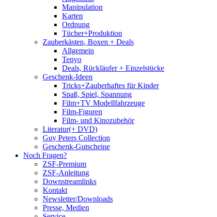
Manipulation
Karten
Ordnung
Tücher+Produktion
Zauberkästen, Boxen + Deals
Allgemein
Tenyo
Deals, Rückläufer + Einzelstücke
Geschenk-Ideen
Tricks+Zauberhaftes für Kinder
Spaß, Spiel, Spannung
Film+TV Modellfahrzeuge
Film-Figuren
Film- und Kinozubehör
Literatur(+ DVD)
Guy Peters Collection
Geschenk-Gutscheine
Noch Fragen?
ZSF-Premium
ZSF-Anleitung
Downstreamlinks
Kontakt
Newsletter/Downloads
Presse, Medien
Service