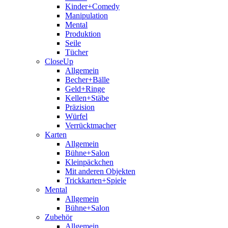
Kinder+Comedy
Manipulation
Mental
Produktion
Seile
Tücher
CloseUp
Allgemein
Becher+Bälle
Geld+Ringe
Kellen+Stäbe
Präzision
Würfel
Verrücktmacher
Karten
Allgemein
Bühne+Salon
Kleinpäckchen
Mit anderen Objekten
Trickkarten+Spiele
Mental
Allgemein
Bühne+Salon
Zubehör
Allgemein