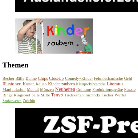
Themen
Becher
Bälle
Bühne
Chips
CloseUp
Comedy+Kinder
Feinmechanische
Geld
Illusionen
Literatur
Karten
Kellen
Kinder zaubern
Kleinpäckchentricks
Neuheiten
Manipulation
Mental
Münzen
Ordnung
Produktionsgeräte
Puzzle
Tenyo
Ringe
Ringspiel
Seile
Stifte
Trickkarten
Tücher
Würfel
Tuchtricks
Zubehör
Zauberkästen