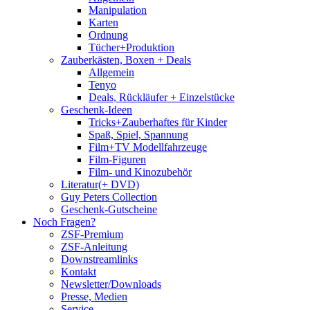
Manipulation
Karten
Ordnung
Tücher+Produktion
Zauberkästen, Boxen + Deals
Allgemein
Tenyo
Deals, Rückläufer + Einzelstücke
Geschenk-Ideen
Tricks+Zauberhaftes für Kinder
Spaß, Spiel, Spannung
Film+TV Modellfahrzeuge
Film-Figuren
Film- und Kinozubehör
Literatur(+ DVD)
Guy Peters Collection
Geschenk-Gutscheine
Noch Fragen?
ZSF-Premium
ZSF-Anleitung
Downstreamlinks
Kontakt
Newsletter/Downloads
Presse, Medien
Service