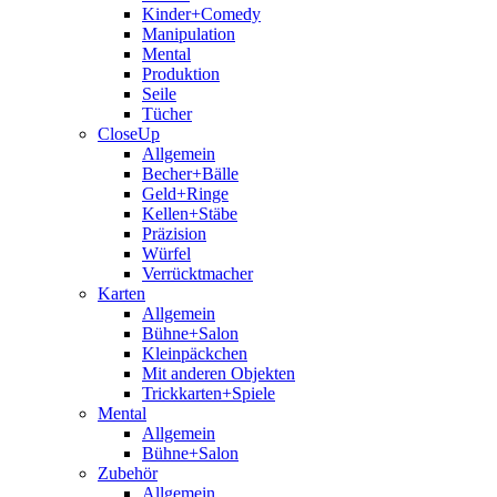
Kinder+Comedy
Manipulation
Mental
Produktion
Seile
Tücher
CloseUp
Allgemein
Becher+Bälle
Geld+Ringe
Kellen+Stäbe
Präzision
Würfel
Verrücktmacher
Karten
Allgemein
Bühne+Salon
Kleinpäckchen
Mit anderen Objekten
Trickkarten+Spiele
Mental
Allgemein
Bühne+Salon
Zubehör
Allgemein