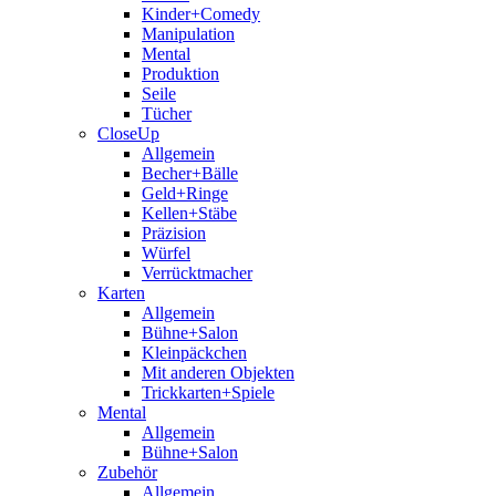
Kinder+Comedy
Manipulation
Mental
Produktion
Seile
Tücher
CloseUp
Allgemein
Becher+Bälle
Geld+Ringe
Kellen+Stäbe
Präzision
Würfel
Verrücktmacher
Karten
Allgemein
Bühne+Salon
Kleinpäckchen
Mit anderen Objekten
Trickkarten+Spiele
Mental
Allgemein
Bühne+Salon
Zubehör
Allgemein