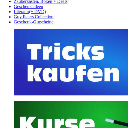
Zauberkästen, Boxen + Deals
Geschenk-Ideen
Literatur(+ DVD)
Guy Peters Collection
Geschenk-Gutscheine