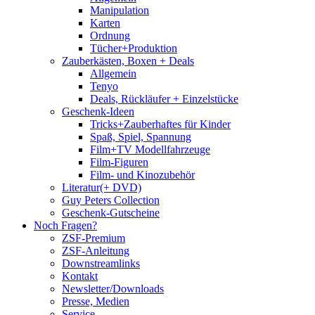
Manipulation
Karten
Ordnung
Tücher+Produktion
Zauberkästen, Boxen + Deals
Allgemein
Tenyo
Deals, Rückläufer + Einzelstücke
Geschenk-Ideen
Tricks+Zauberhaftes für Kinder
Spaß, Spiel, Spannung
Film+TV Modellfahrzeuge
Film-Figuren
Film- und Kinozubehör
Literatur(+ DVD)
Guy Peters Collection
Geschenk-Gutscheine
Noch Fragen?
ZSF-Premium
ZSF-Anleitung
Downstreamlinks
Kontakt
Newsletter/Downloads
Presse, Medien
Service