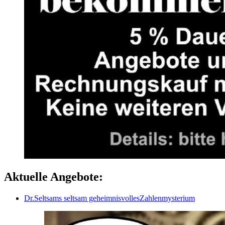
Aktuelle Angebote:
Dr.Seltsams seltsam geheimnisvollesZahlenmysterium