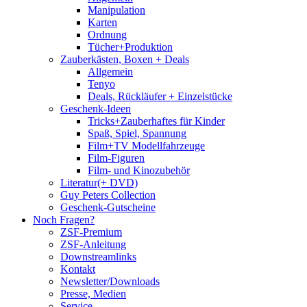
Manipulation
Karten
Ordnung
Tücher+Produktion
Zauberkästen, Boxen + Deals
Allgemein
Tenyo
Deals, Rückläufer + Einzelstücke
Geschenk-Ideen
Tricks+Zauberhaftes für Kinder
Spaß, Spiel, Spannung
Film+TV Modellfahrzeuge
Film-Figuren
Film- und Kinozubehör
Literatur(+ DVD)
Guy Peters Collection
Geschenk-Gutscheine
Noch Fragen?
ZSF-Premium
ZSF-Anleitung
Downstreamlinks
Kontakt
Newsletter/Downloads
Presse, Medien
Service