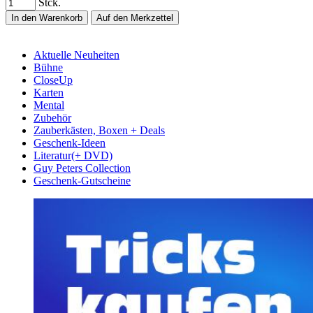
Stck.
In den Warenkorb
Auf den Merkzettel
Aktuelle Neuheiten
Bühne
CloseUp
Karten
Mental
Zubehör
Zauberkästen, Boxen + Deals
Geschenk-Ideen
Literatur(+ DVD)
Guy Peters Collection
Geschenk-Gutscheine