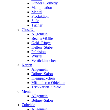
Kinder+Comedy
Manipulation
Mental
Produktion
Seile
Tücher
CloseUp
Allgemein
Becher+Bälle
Geld+Ringe
Kellen+Stäbe
Präzision
Würfel
Verrücktmacher
Karten
Allgemein
Bühne+Salon
Kleinpäckchen
Mit anderen Objekten
Trickkarten+Spiele
Mental
Allgemein
Bühne+Salon
Zubehör
Allgemein