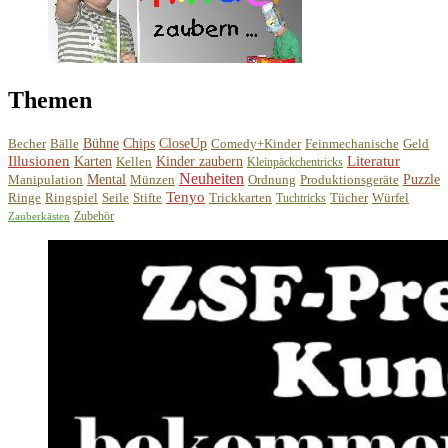
Themen
Becher
Bälle
Bühne
Chips
CloseUp
Comedy+Kinder
Feinmechanische
Geld
Illusionen
Literatur
Karten
Kellen
Kinder zaubern
Kleinpäckchentricks
Neuheiten
Manipulation
Mental
Münzen
Ordnung
Produktionsgeräte
Puzzle
Tenyo
Ringe
Ringspiel
Seile
Stifte
Trickkarten
Tücher
Würfel
Tuchtricks
Zubehör
Zauberkästen