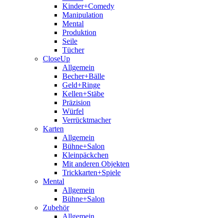
Kinder+Comedy
Manipulation
Mental
Produktion
Seile
Tücher
CloseUp
Allgemein
Becher+Bälle
Geld+Ringe
Kellen+Stäbe
Präzision
Würfel
Verrücktmacher
Karten
Allgemein
Bühne+Salon
Kleinpäckchen
Mit anderen Objekten
Trickkarten+Spiele
Mental
Allgemein
Bühne+Salon
Zubehör
Allgemein