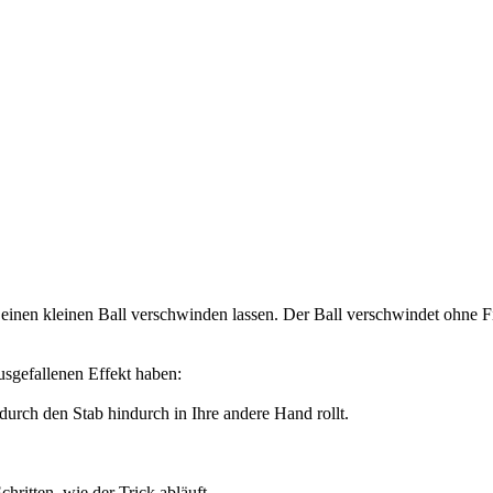
inen kleinen Ball verschwinden lassen. Der Ball verschwindet ohne Fin
usgefallenen Effekt haben:
 durch den Stab hindurch in Ihre andere Hand rollt.
hritten, wie der Trick abläuft.