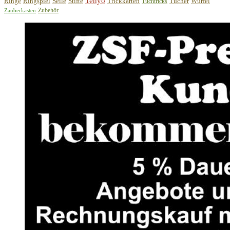
Tenyo
Ringe
Ringspiel
Seile
Stifte
Trickkarten
Tücher
Würfel
Tuchtricks
Zubehör
Zauberkästen