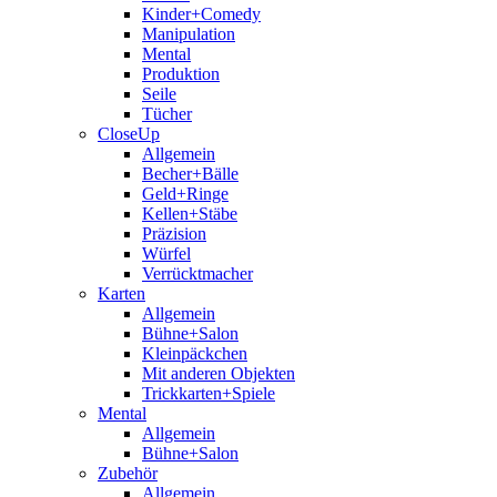
Kinder+Comedy
Manipulation
Mental
Produktion
Seile
Tücher
CloseUp
Allgemein
Becher+Bälle
Geld+Ringe
Kellen+Stäbe
Präzision
Würfel
Verrücktmacher
Karten
Allgemein
Bühne+Salon
Kleinpäckchen
Mit anderen Objekten
Trickkarten+Spiele
Mental
Allgemein
Bühne+Salon
Zubehör
Allgemein