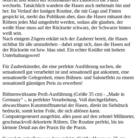
wechseln. Tatsächlich wandern die Hasen auch mehrmals hin und
her. Im Verlauf der lustigen Routine, die mit Gags und Finten
gespickt ist, merkt das Publikum aber, dass die Hasen mitsamt den
Röhren jedes Mal umgedreht werden, sodass alle glauben, der
weiße Hase muss auf der Rückseite schwarz, der Schwarze hinten
weiß sein.
Nach einigem Zögern erklärt sich der Zauberer bereit, die Hasen
sichtbar für alle umzudrehen - dabei zeigt sich, dass die Hasen auf
der Rückseite rot bzw. blau sind. Ein echter Knüller mit hohem
Unterhaltungswert!
Für Zauberkünstler, die eine perfekte Ausführung suchen, die
sensationell gut verarbeitet ist und sensationell gut ankommt, eine
sensationelle Gelegenheit, einen Bühnen- und Saloneffekt zu einem
sensationell günstigen Preis zu erwerben!
Bühnenwirksame Profi-Ausführung (Größe 35 cm) - „Made in
Germany“ -, in perfekter Verarbeitung. Voll durchgefärbtes,
abwaschbares Kunststoffmaterial der Hasen, direkt im Siebdruck
bedruckt, somit keine Folie, die sich ablösen kann.
Computergesteuert ausgefräst, alles passt auf den zehntel Millimeter,
geschmackvoll dekorierte Röhren. Die Routine perfekt, bis ins
kleinste Detail aus der Praxis für die Praxis.