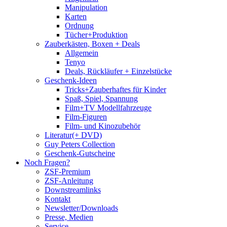
Manipulation
Karten
Ordnung
Tücher+Produktion
Zauberkästen, Boxen + Deals
Allgemein
Tenyo
Deals, Rückläufer + Einzelstücke
Geschenk-Ideen
Tricks+Zauberhaftes für Kinder
Spaß, Spiel, Spannung
Film+TV Modellfahrzeuge
Film-Figuren
Film- und Kinozubehör
Literatur(+ DVD)
Guy Peters Collection
Geschenk-Gutscheine
Noch Fragen?
ZSF-Premium
ZSF-Anleitung
Downstreamlinks
Kontakt
Newsletter/Downloads
Presse, Medien
Service