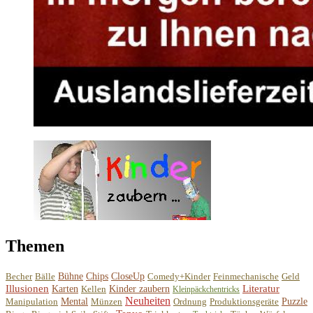
Themen
Becher
Bälle
Bühne
Chips
CloseUp
Comedy+Kinder
Feinmechanische
Geld
Illusionen
Literatur
Karten
Kellen
Kinder zaubern
Kleinpäckchentricks
Neuheiten
Manipulation
Mental
Münzen
Ordnung
Produktionsgeräte
Puzzle