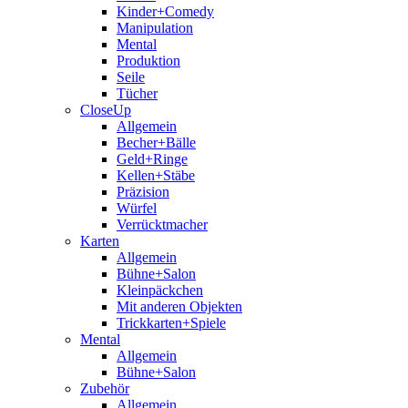
Kinder+Comedy
Manipulation
Mental
Produktion
Seile
Tücher
CloseUp
Allgemein
Becher+Bälle
Geld+Ringe
Kellen+Stäbe
Präzision
Würfel
Verrücktmacher
Karten
Allgemein
Bühne+Salon
Kleinpäckchen
Mit anderen Objekten
Trickkarten+Spiele
Mental
Allgemein
Bühne+Salon
Zubehör
Allgemein