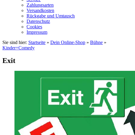
Zahlungsarten
Versandkosten
Rückgabe und Umtausch
Datenschutz
Cookies
Impressum
Sie sind hier:
Startseite
»
Dein Online-Shop
»
Bühne
»
Kinder+Comedy
Exit