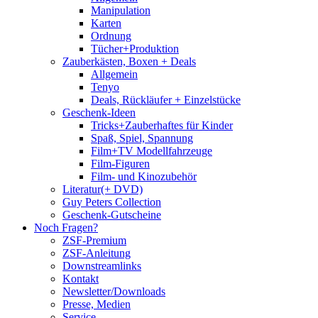
Manipulation
Karten
Ordnung
Tücher+Produktion
Zauberkästen, Boxen + Deals
Allgemein
Tenyo
Deals, Rückläufer + Einzelstücke
Geschenk-Ideen
Tricks+Zauberhaftes für Kinder
Spaß, Spiel, Spannung
Film+TV Modellfahrzeuge
Film-Figuren
Film- und Kinozubehör
Literatur(+ DVD)
Guy Peters Collection
Geschenk-Gutscheine
Noch Fragen?
ZSF-Premium
ZSF-Anleitung
Downstreamlinks
Kontakt
Newsletter/Downloads
Presse, Medien
Service