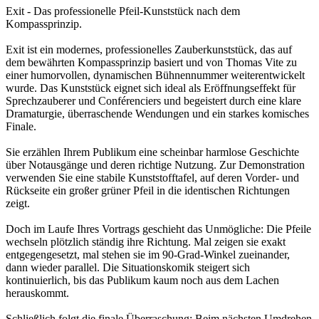
Exit - Das professionelle Pfeil-Kunststück nach dem
Kompassprinzip.
Exit ist ein modernes, professionelles Zauberkunststück, das auf
dem bewährten Kompassprinzip basiert und von Thomas Vite zu
einer humorvollen, dynamischen Bühnennummer weiterentwickelt
wurde. Das Kunststück eignet sich ideal als Eröffnungseffekt für
Sprechzauberer und Conférenciers und begeistert durch eine klare
Dramaturgie, überraschende Wendungen und ein starkes komisches
Finale.
Sie erzählen Ihrem Publikum eine scheinbar harmlose Geschichte
über Notausgänge und deren richtige Nutzung. Zur Demonstration
verwenden Sie eine stabile Kunststofftafel, auf deren Vorder- und
Rückseite ein großer grüner Pfeil in die identischen Richtungen
zeigt.
Doch im Laufe Ihres Vortrags geschieht das Unmögliche: Die Pfeile
wechseln plötzlich ständig ihre Richtung. Mal zeigen sie exakt
entgegengesetzt, mal stehen sie im 90-Grad-Winkel zueinander,
dann wieder parallel. Die Situationskomik steigert sich
kontinuierlich, bis das Publikum kaum noch aus dem Lachen
herauskommt.
Schließlich folgt die finale Überraschung: Beim nächsten Umdrehen