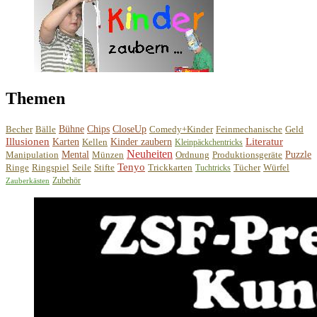
Themen
Becher
Bälle
Bühne
Chips
CloseUp
Comedy+Kinder
Feinmechanische
Geld
Illusionen
Literatur
Karten
Kellen
Kinder zaubern
Kleinpäckchentricks
Neuheiten
Manipulation
Mental
Münzen
Ordnung
Produktionsgeräte
Puzzle
Tenyo
Ringe
Ringspiel
Seile
Stifte
Trickkarten
Tücher
Würfel
Tuchtricks
Zubehör
Zauberkästen