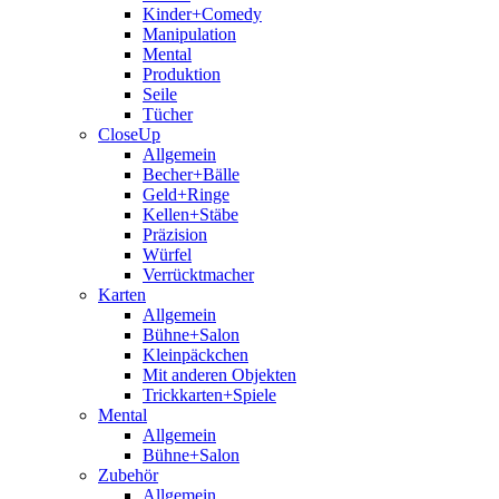
Kinder+Comedy
Manipulation
Mental
Produktion
Seile
Tücher
CloseUp
Allgemein
Becher+Bälle
Geld+Ringe
Kellen+Stäbe
Präzision
Würfel
Verrücktmacher
Karten
Allgemein
Bühne+Salon
Kleinpäckchen
Mit anderen Objekten
Trickkarten+Spiele
Mental
Allgemein
Bühne+Salon
Zubehör
Allgemein