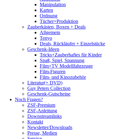
Manipulation
Karten
Ordnung
Tücher+Produktion
Zauberkästen, Boxen + Deals
Allgemein
Tenyo
Deals, Rückläufer + Einzelstücke
Geschenk-Ideen
Tricks+Zauberhaftes für Kinder
Spaß, Spiel, Spannung
Film+TV Modellfahrzeuge
Film-Figuren
Film- und Kinozubehör
Literatur(+ DVD)
Guy Peters Collection
Geschenk-Gutscheine
Noch Fragen?
ZSF-Premium
ZSF-Anleitung
Downstreamlinks
Kontakt
Newsletter/Downloads
Presse, Medien
Service