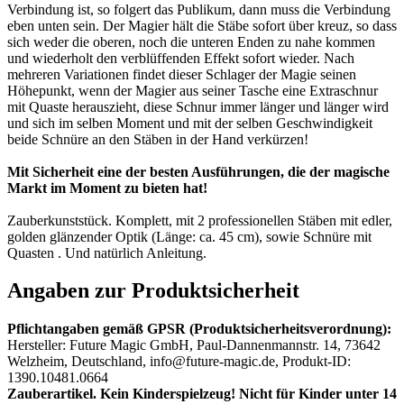
Verbindung ist, so folgert das Publikum, dann muss die Verbindung
eben unten sein. Der Magier hält die Stäbe sofort über kreuz, so dass
sich weder die oberen, noch die unteren Enden zu nahe kommen
und wiederholt den verblüffenden Effekt sofort wieder. Nach
mehreren Variationen findet dieser Schlager der Magie seinen
Höhepunkt, wenn der Magier aus seiner Tasche eine Extraschnur
mit Quaste herauszieht, diese Schnur immer länger und länger wird
und sich im selben Moment und mit der selben Geschwindigkeit
beide Schnüre an den Stäben in der Hand verkürzen!
Mit Sicherheit eine der besten Ausführungen, die der magische
Markt im Moment zu bieten hat!
Zauberkunststück. Komplett, mit 2 professionellen Stäben mit edler,
golden glänzender Optik (Länge: ca. 45 cm), sowie Schnüre mit
Quasten . Und natürlich Anleitung.
Angaben zur Produktsicherheit
Pflichtangaben gemäß GPSR (Produktsicherheitsverordnung):
Hersteller: Future Magic GmbH, Paul-Dannenmannstr. 14, 73642
Welzheim, Deutschland, info@future-magic.de, Produkt-ID:
1390.10481.0664
Zauberartikel. Kein Kinderspielzeug! Nicht für Kinder unter 14