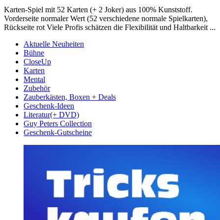
Karten-Spiel mit 52 Karten (+ 2 Joker) aus 100% Kunststoff.
Vorderseite normaler Wert (52 verschiedene normale Spielkarten),
Rückseite rot Viele Profis schätzen die Flexibilität und Haltbarkeit ...
Aktuelle Neuheiten
Bühne
CloseUp
Karten
Mental
Zubehör
Zauberkästen, Boxen + Deals
Geschenk-Ideen
Literatur(+ DVD)
Guy Peters Collection
Geschenk-Gutscheine