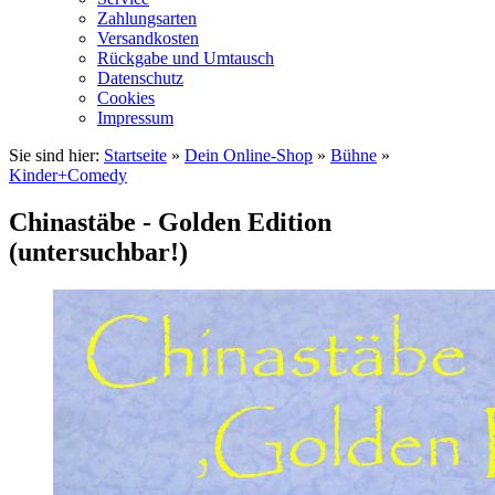
Zahlungsarten
Versandkosten
Rückgabe und Umtausch
Datenschutz
Cookies
Impressum
Sie sind hier:
Startseite
»
Dein Online-Shop
»
Bühne
»
Kinder+Comedy
Chinastäbe - Golden Edition
(untersuchbar!)