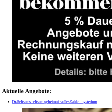
Aktuelle Angebote:
Dr.Seltsams seltsam geheimnisvollesZahlenmysterium