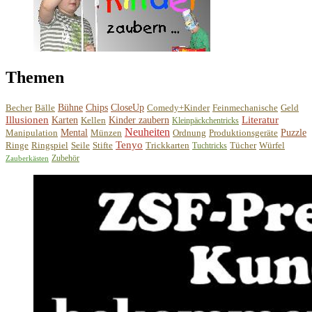
Themen
Becher
Bälle
Bühne
Chips
CloseUp
Comedy+Kinder
Feinmechanische
Geld
Illusionen
Literatur
Karten
Kellen
Kinder zaubern
Kleinpäckchentricks
Neuheiten
Manipulation
Mental
Münzen
Ordnung
Produktionsgeräte
Puzzle
Tenyo
Ringe
Ringspiel
Seile
Stifte
Trickkarten
Tücher
Würfel
Tuchtricks
Zubehör
Zauberkästen