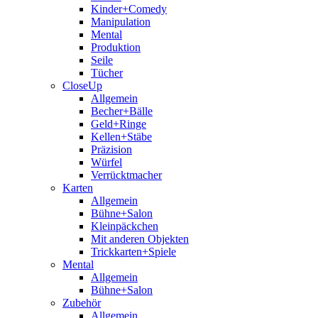
Kinder+Comedy
Manipulation
Mental
Produktion
Seile
Tücher
CloseUp
Allgemein
Becher+Bälle
Geld+Ringe
Kellen+Stäbe
Präzision
Würfel
Verrücktmacher
Karten
Allgemein
Bühne+Salon
Kleinpäckchen
Mit anderen Objekten
Trickkarten+Spiele
Mental
Allgemein
Bühne+Salon
Zubehör
Allgemein