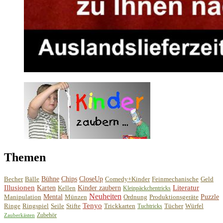
Themen
Becher
Bälle
Bühne
Chips
CloseUp
Comedy+Kinder
Feinmechanische
Geld
Illusionen
Literatur
Karten
Kellen
Kinder zaubern
Kleinpäckchentricks
Neuheiten
Manipulation
Mental
Münzen
Ordnung
Produktionsgeräte
Puzzle
Tenyo
Ringe
Ringspiel
Seile
Stifte
Trickkarten
Tücher
Würfel
Tuchtricks
Zubehör
Zauberkästen