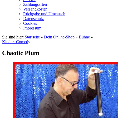
Zahlungsarten
Versandkosten
Rückgabe und Umtausch
Datenschutz
Cookies
Impressum
Sie sind hier:
Startseite
»
Dein Online-Shop
»
Bühne
»
Kinder+Comedy
Chaotic Plum