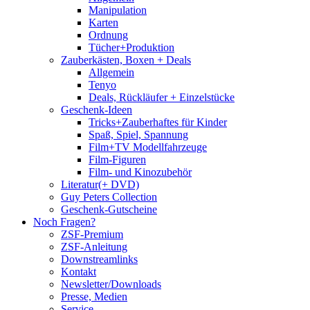
Manipulation
Karten
Ordnung
Tücher+Produktion
Zauberkästen, Boxen + Deals
Allgemein
Tenyo
Deals, Rückläufer + Einzelstücke
Geschenk-Ideen
Tricks+Zauberhaftes für Kinder
Spaß, Spiel, Spannung
Film+TV Modellfahrzeuge
Film-Figuren
Film- und Kinozubehör
Literatur(+ DVD)
Guy Peters Collection
Geschenk-Gutscheine
Noch Fragen?
ZSF-Premium
ZSF-Anleitung
Downstreamlinks
Kontakt
Newsletter/Downloads
Presse, Medien
Service