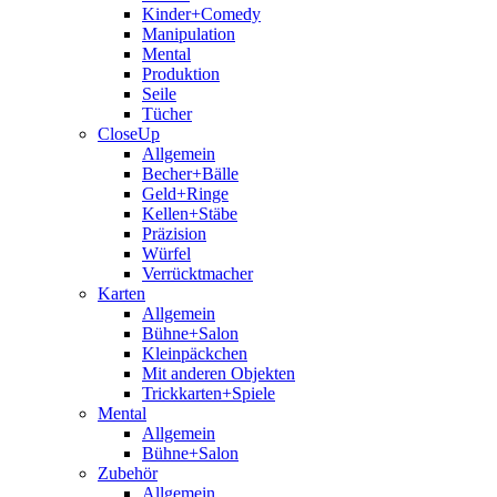
Kinder+Comedy
Manipulation
Mental
Produktion
Seile
Tücher
CloseUp
Allgemein
Becher+Bälle
Geld+Ringe
Kellen+Stäbe
Präzision
Würfel
Verrücktmacher
Karten
Allgemein
Bühne+Salon
Kleinpäckchen
Mit anderen Objekten
Trickkarten+Spiele
Mental
Allgemein
Bühne+Salon
Zubehör
Allgemein