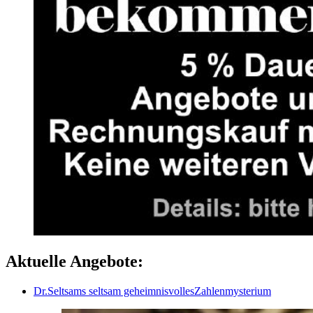
Aktuelle Angebote:
Dr.Seltsams seltsam geheimnisvollesZahlenmysterium