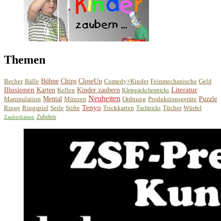
Themen
Becher
Bälle
Bühne
Chips
CloseUp
Comedy+Kinder
Feinmechanische
Geld
Illusionen
Literatur
Karten
Kellen
Kinder zaubern
Kleinpäckchentricks
Neuheiten
Manipulation
Mental
Münzen
Ordnung
Produktionsgeräte
Puzzle
Tenyo
Ringe
Ringspiel
Seile
Stifte
Trickkarten
Tücher
Würfel
Tuchtricks
Zubehör
Zauberkästen