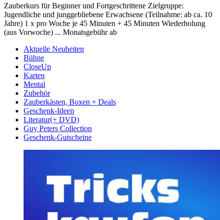
Zauberkurs für Beginner und Fortgeschrittene Zielgruppe:
Jugendliche und junggebliebene Erwachsene (Teilnahme: ab ca. 10
Jahre) 1 x pro Woche je 45 Minuten + 45 Minuten Wiederholung
(aus Vorwoche) ... Monatsgebühr ab
Aktuelle Neuheiten
Bühne
CloseUp
Karten
Mental
Zubehör
Zauberkästen, Boxen + Deals
Geschenk-Ideen
Literatur(+ DVD)
Guy Peters Collection
Geschenk-Gutscheine