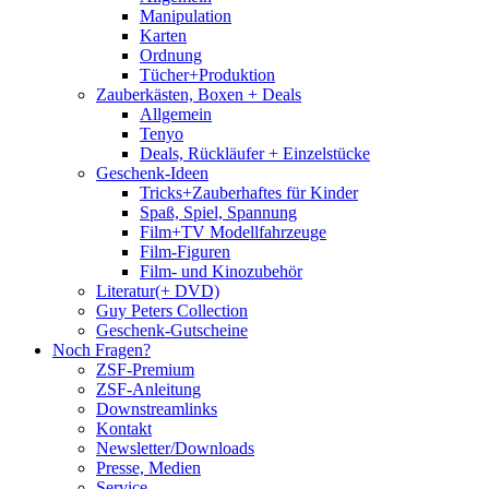
Manipulation
Karten
Ordnung
Tücher+Produktion
Zauberkästen, Boxen + Deals
Allgemein
Tenyo
Deals, Rückläufer + Einzelstücke
Geschenk-Ideen
Tricks+Zauberhaftes für Kinder
Spaß, Spiel, Spannung
Film+TV Modellfahrzeuge
Film-Figuren
Film- und Kinozubehör
Literatur(+ DVD)
Guy Peters Collection
Geschenk-Gutscheine
Noch Fragen?
ZSF-Premium
ZSF-Anleitung
Downstreamlinks
Kontakt
Newsletter/Downloads
Presse, Medien
Service